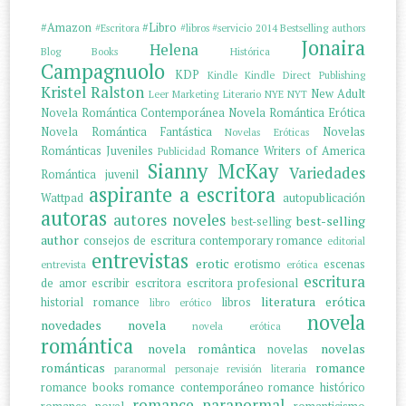
#Amazon
#Libro
#Escritora
#libros
#servicio
2014
Bestselling authors
Jonaira
Helena
Blog
Books
Histórica
Campagnuolo
KDP
Kindle
Kindle Direct Publishing
Kristel Ralston
New Adult
Leer
Marketing Literario
NYE
NYT
Novela Romántica Contemporánea
Novela Romántica Erótica
Novela Romántica Fantástica
Novelas
Novelas Eróticas
Románticas Juveniles
Romance Writers of America
Publicidad
Sianny McKay
Variedades
Romántica juvenil
aspirante a escritora
Wattpad
autopublicación
autoras
autores noveles
best-selling
best-selling
author
consejos de escritura
contemporary romance
editorial
entrevistas
erotic
erotismo
escenas
entrevista
erótica
escritura
de amor
escribir
escritora
escritora profesional
literatura erótica
historial romance
libros
libro erótico
novela
novedades
novela
novela erótica
romántica
novela romântica
novelas
novelas
románticas
romance
paranormal
personaje
revisión literaria
romance books
romance contemporáneo
romance histórico
romance paranormal