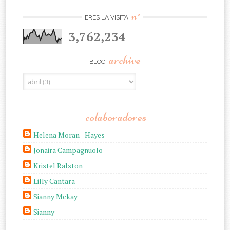
n°
ERES LA VISITA
3,762,234
archive
BLOG
colaboradores
Helena Moran - Hayes
Jonaira Campagnuolo
Kristel Ralston
Lilly Cantara
Sianny Mckay
Sianny