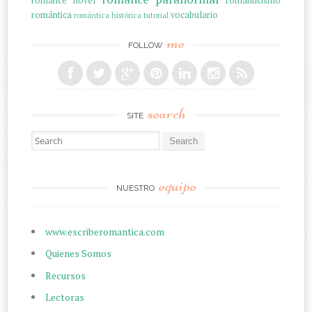
romance novel
romanticismo
romántica
vocabulario
romántica histórica
tutorial
me
FOLLOW
search
SITE
Search for:
equipo
NUESTRO
www.escriberomantica.com
Quienes Somos
Recursos
Lectoras