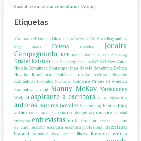
Suscribirse a:
Enviar comentarios (Atom)
Etiquetas
#Amazon
#Libro
#Escritora
#libros
#servicio
2014
Bestselling authors
Jonaira
Helena
Blog
Books
Histórica
Campagnuolo
KDP
Kindle
Kindle Direct Publishing
Kristel Ralston
New Adult
Leer
Marketing Literario
NYE
NYT
Novela Romántica Contemporánea
Novela Romántica Erótica
Novela Romántica Fantástica
Novelas
Novelas Eróticas
Románticas Juveniles
Romance Writers of America
Publicidad
Sianny McKay
Variedades
Romántica juvenil
aspirante a escritora
Wattpad
autopublicación
autoras
autores noveles
best-selling
best-selling
author
consejos de escritura
contemporary romance
editorial
entrevistas
erotic
erotismo
escenas
entrevista
erótica
escritura
de amor
escribir
escritora
escritora profesional
literatura erótica
historial romance
libros
libro erótico
novela