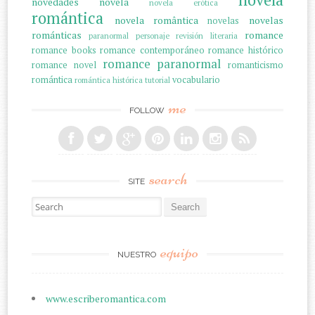
novedades
novela
novela erótica
romántica
novela romântica
novelas
novelas
románticas
romance
paranormal
personaje
revisión literaria
romance books
romance contemporáneo
romance histórico
romance paranormal
romance novel
romanticismo
romántica
vocabulario
romántica histórica
tutorial
me
FOLLOW
search
SITE
Search for:
equipo
NUESTRO
www.escriberomantica.com