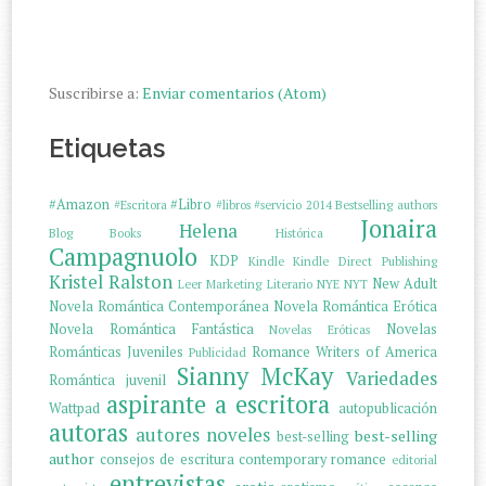
Suscribirse a:
Enviar comentarios (Atom)
Etiquetas
#Amazon
#Libro
#Escritora
#libros
#servicio
2014
Bestselling authors
Jonaira
Helena
Blog
Books
Histórica
Campagnuolo
KDP
Kindle
Kindle Direct Publishing
Kristel Ralston
New Adult
Leer
Marketing Literario
NYE
NYT
Novela Romántica Contemporánea
Novela Romántica Erótica
Novela Romántica Fantástica
Novelas
Novelas Eróticas
Románticas Juveniles
Romance Writers of America
Publicidad
Sianny McKay
Variedades
Romántica juvenil
aspirante a escritora
Wattpad
autopublicación
autoras
autores noveles
best-selling
best-selling
author
consejos de escritura
contemporary romance
editorial
entrevistas