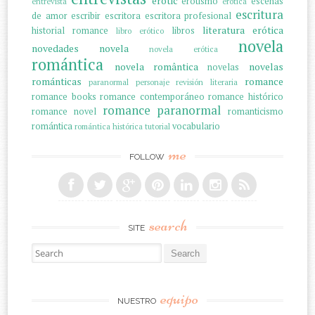
erotic
erotismo
escenas
entrevista
erótica
escritura
de amor
escribir
escritora
escritora profesional
literatura erótica
historial romance
libros
libro erótico
novela
novedades
novela
novela erótica
romántica
novela romântica
novelas
novelas
románticas
romance
paranormal
personaje
revisión literaria
romance books
romance contemporáneo
romance histórico
romance paranormal
romance novel
romanticismo
romántica
vocabulario
romántica histórica
tutorial
me
FOLLOW
search
SITE
Search for:
equipo
NUESTRO