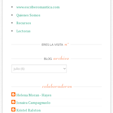
www.escriberomantica.com
Quienes Somos
Recursos
Lectoras
n°
ERES LA VISITA
archive
BLOG
colaboradores
Helena Moran - Hayes
Jonaira Campagnuolo
Kristel Ralston