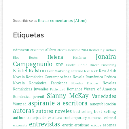
Suscribirse a:
Enviar comentarios (Atom)
Etiquetas
#Amazon
#Libro
#Escritora
#libros
#servicio
2014
Bestselling authors
Jonaira
Helena
Blog
Books
Histórica
Campagnuolo
KDP
Kindle
Kindle Direct Publishing
Kristel Ralston
New Adult
Leer
Marketing Literario
NYE
NYT
Novela Romántica Contemporánea
Novela Romántica Erótica
Novela Romántica Fantástica
Novelas
Novelas Eróticas
Románticas Juveniles
Romance Writers of America
Publicidad
Sianny McKay
Variedades
Romántica juvenil
aspirante a escritora
Wattpad
autopublicación
autoras
autores noveles
best-selling
best-selling
author
consejos de escritura
contemporary romance
editorial
entrevistas
erotic
erotismo
escenas
entrevista
erótica