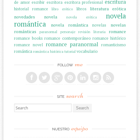
escritura
de amor
escribir
escritora
escritora profesional
literatura erótica
historial romance
libros
libro erótico
novela
novedades
novela
novela erótica
romántica
novela romântica
novelas
novelas
románticas
romance
paranormal
personaje
revisión literaria
romance books
romance contemporáneo
romance histórico
romance paranormal
romance novel
romanticismo
romántica
vocabulario
romántica histórica
tutorial
me
FOLLOW
search
SITE
Search for:
equipo
NUESTRO