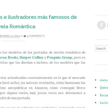
s e ilustradores más famosos de
ela Romántica
MAYO 13, 2013
//
4 COMMENTS
Search fo
 los modelos de las portadas de novela romántica de
Avon Books
,
Harper Collins
y
Penguin Group
, pero es
istas que las diseñan o incluso, de los modelos que las
estar actualizadas constantemente en lo que al mercado
www.
os best-seller, las autoras revelación, cómo funcionan las
Quie
 cómo autopublicar en Amazon, cómo conseguir libros
ro por alguna razón, muy pocas veces nos detenemos a
Recu
ción de una portada.
Lect
eta es que la cubierta sea vendedora, concuerde con la