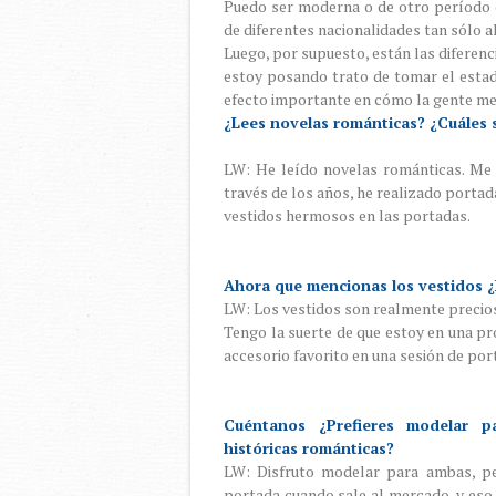
Puedo ser moderna o de otro período d
de diferentes nacionalidades tan sólo a
Luego, por supuesto, están las diferen
estoy posando trato de tomar el estad
efecto importante en cómo la gente me
¿Lees novelas románticas? ¿Cuáles s
LW: He leído novelas románticas. Me
través de los años, he realizado portad
vestidos hermosos en las portadas.
Ahora que mencionas los vestidos ¿P
LW: Los vestidos son realmente precioso
Tengo la suerte de que estoy en una pro
accesorio favorito en una sesión de por
Cuéntanos ¿Prefieres modelar 
históricas románticas?
LW: Disfruto modelar para ambas, per
portada cuando sale al mercado, y es