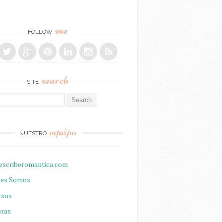
me
FOLLOW
search
SITE
r:
equipo
NUESTRO
escriberomantica.com
nes Somos
rsos
oras