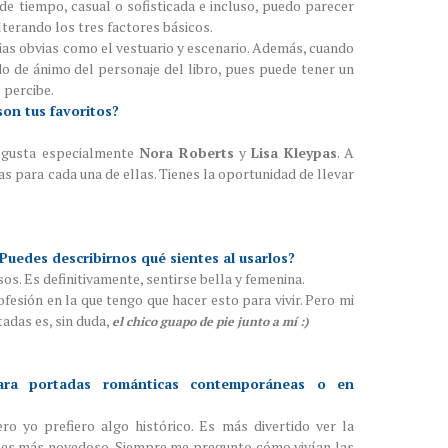
e tiempo, casual o sofisticada e incluso, puedo parecer
lterando los tres factores básicos.
cias obvias como el vestuario y escenario. Además, cuando
o de ánimo del personaje del libro, pues puede tener un
 percibe.
on tus favoritos?
 gusta especialmente
Nora Roberts
y
Lisa Kleypas
. A
as para cada una de ellas. Tienes la oportunidad de llevar
uedes describirnos qué sientes al usarlos?
s. Es definitivamente, sentirse bella y femenina.
fesión en la que tengo que hacer esto para vivir. Pero mi
tadas es, sin duda,
el chico guapo de pie junto a mí :)
para portadas románticas contemporáneas o en
o yo prefiero algo histórico. Es más divertido ver la
o es más novedoso. Siempre me pregunto cómo vivían las