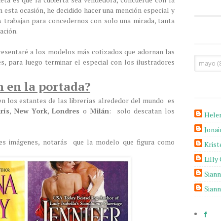
en esta ocasión, he decidido hacer una mención especial y
es trabajan para concedernos con solo una mirada, tanta
ación.
 presentaré a los modelos más cotizados que adornan las
, para luego terminar el especial con los ilustradores
 en la portada?
n los estantes de las librerías alrededor del mundo es
rís
,
New York
,
Londres
o
Milán
: solo descatan los
Hele
Jona
ntes imágenes, notarás que la modelo que figura como
Krist
Lilly
Sian
Sian