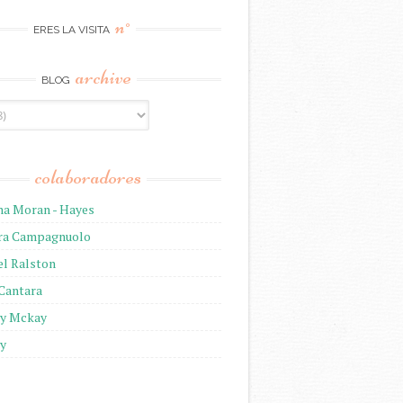
n°
ERES LA VISITA
archive
BLOG
colaboradores
na Moran - Hayes
ira Campagnuolo
el Ralston
 Cantara
ny Mckay
ny