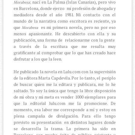
; nací en La Palma (Islas Canarias), pero vivo
Morabeza
en Barcelona, donde ejerzo
mi profesión de abogada y
mediadora desde el año 1981. Mi contacto con el
mundo de la narrativa como escritora es reciente, ya
que
es mi primera novela, pero no por eso
Morabeza
menos apasionante. He descubierto con ella y su
publicación, una forma de
relacionarme con la gente
a través de la escritura que me resulta muy
gratificante al comprobar que lo que has creado hace
disfrutar a los que la leen.
He publicado la novela en Lulu.com con la supervisión
de la editora Marta Capdevila. Por lo tanto, el periplo
de buscar quien me la editara y publicara, me lo he
saltado. Yo soy la única que tengo la libre disposición
de mi obra y mi meta es vender 1000 ejemplares para
que la editorial lulu.com me la promocione. De
momento, esa labor me corresponde a mí y estoy en
plena campaña de divulgación. Para ello tengo
previsto su presentación
en distintos lugares donde
se desarrolla la trama. La primera ha sido en
Barcelona, con mucho éxito de público asistente y