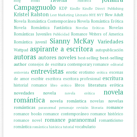
Helena
Blog
Books
Histórica
Campagnuolo
KDP
Kindle
Kindle Direct Publishing
Kristel Ralston
New Adult
Leer
Marketing Literario
NYE
NYT
Novela Romántica Contemporánea
Novela Romántica Erótica
Novela Romántica Fantástica
Novelas
Novelas Eróticas
Románticas Juveniles
Romance Writers of America
Publicidad
Sianny McKay
Variedades
Romántica juvenil
aspirante a escritora
Wattpad
autopublicación
autoras
autores noveles
best-selling
best-selling
author
consejos de escritura
contemporary romance
editorial
entrevistas
erotic
erotismo
escenas
entrevista
erótica
escritura
de amor
escribir
escritora
escritora profesional
literatura erótica
historial romance
libros
libro erótico
novela
novedades
novela
novela erótica
romántica
novela romântica
novelas
novelas
románticas
romance
paranormal
personaje
revisión literaria
romance books
romance contemporáneo
romance histórico
romance paranormal
romance novel
romanticismo
romántica
vocabulario
romántica histórica
tutorial