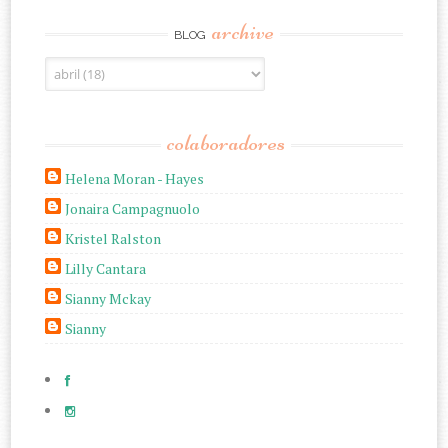
archive
BLOG
colaboradores
Helena Moran - Hayes
Jonaira Campagnuolo
Kristel Ralston
Lilly Cantara
Sianny Mckay
Sianny