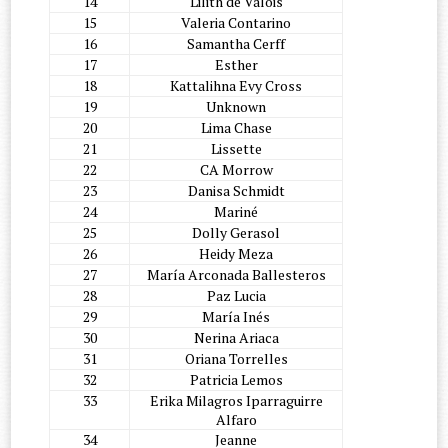
14
Lilith de Valois
15
Valeria Contarino
16
Samantha Cerff
17
Esther
18
Kattalihna Evy Cross
19
Unknown
20
Lima Chase
21
Lissette
22
CA Morrow
23
Danisa Schmidt
24
Mariné
25
Dolly Gerasol
26
Heidy Meza
27
María Arconada Ballesteros
28
Paz Lucia
29
María Inés
30
Nerina Ariaca
31
Oriana Torrelles
32
Patricia Lemos
33
Erika Milagros Iparraguirre
Alfaro
34
Jeanne