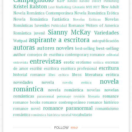
KDP
Kindle
Kindle Direct Publishing
Kristel Ralston
New Adult
Leer
Marketing Literario
NYE
NYT
Novela Romántica Contemporánea
Novela Romántica Erótica
Novela Romántica Fantástica
Novelas
Novelas Eróticas
Románticas Juveniles
Romance Writers of America
Publicidad
Sianny McKay
Variedades
Romántica juvenil
aspirante a escritora
Wattpad
autopublicación
autoras
autores noveles
best-selling
best-selling
author
consejos de escritura
contemporary romance
editorial
entrevistas
erotic
erotismo
escenas
entrevista
erótica
escritura
de amor
escribir
escritora
escritora profesional
literatura erótica
historial romance
libros
libro erótico
novela
novedades
novela
novela erótica
romántica
novela romântica
novelas
novelas
románticas
romance
paranormal
personaje
revisión literaria
romance books
romance contemporáneo
romance histórico
romance paranormal
romance novel
romanticismo
romántica
vocabulario
romántica histórica
tutorial
me
FOLLOW