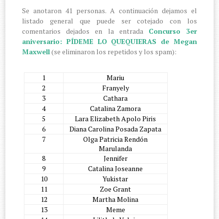
Se anotaron 41 personas. A continuación dejamos el
listado general que puede ser cotejado con los
comentarios dejados en la entrada
Concurso 3er
aniversario: PÍDEME LO QUEQUIERAS de Megan
Maxwell
(se eliminaron los repetidos y los spam):
1
Mariu
2
Franyely
3
Cathara
4
Catalina Zamora
5
Lara Elizabeth Apolo Piris
6
Diana Carolina Posada Zapata
7
Olga Patricia Rendón
Marulanda
8
Jennifer
9
Catalina Joseanne
10
Yukistar
11
Zoe Grant
12
Martha Molina
13
Meme