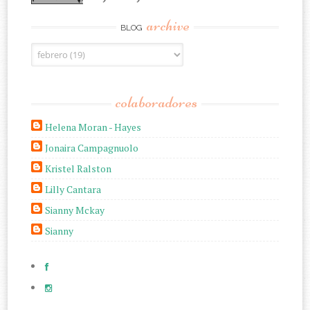
archive
BLOG
colaboradores
Helena Moran - Hayes
Jonaira Campagnuolo
Kristel Ralston
Lilly Cantara
Sianny Mckay
Sianny