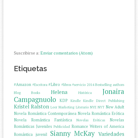
Suscribirse a:
Enviar comentarios (Atom)
Etiquetas
#Amazon
#Libro
#Escritora
#libros
#servicio
2014
Bestselling authors
Jonaira
Helena
Blog
Books
Histórica
Campagnuolo
KDP
Kindle
Kindle Direct Publishing
Kristel Ralston
New Adult
Leer
Marketing Literario
NYE
NYT
Novela Romántica Contemporánea
Novela Romántica Erótica
Novela Romántica Fantástica
Novelas
Novelas Eróticas
Románticas Juveniles
Romance Writers of America
Publicidad
Sianny McKay
Variedades
Romántica juvenil