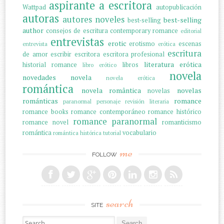
aspirante a escritora
Wattpad
autopublicación
autoras
autores noveles
best-selling
best-selling
author
consejos de escritura
contemporary romance
editorial
entrevistas
erotic
erotismo
escenas
entrevista
erótica
escritura
de amor
escribir
escritora
escritora profesional
literatura erótica
historial romance
libros
libro erótico
novela
novedades
novela
novela erótica
romántica
novela romântica
novelas
novelas
románticas
romance
paranormal
personaje
revisión literaria
romance books
romance contemporáneo
romance histórico
romance paranormal
romance novel
romanticismo
romántica
vocabulario
romántica histórica
tutorial
me
FOLLOW
search
SITE
Search for: