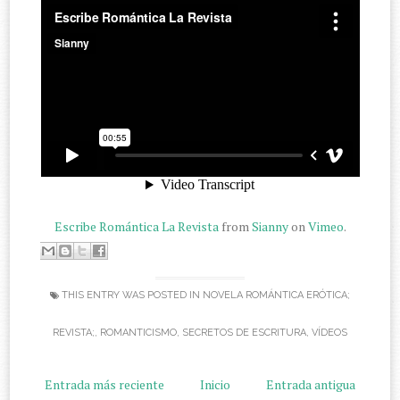
Escribe Romántica La Revista
from
Sianny
on
Vimeo
.
THIS ENTRY WAS POSTED IN
NOVELA ROMÁNTICA ERÓTICA;
REVISTA;
,
ROMANTICISMO
,
SECRETOS DE ESCRITURA
,
VÍDEOS
Entrada más reciente
Inicio
Entrada antigua