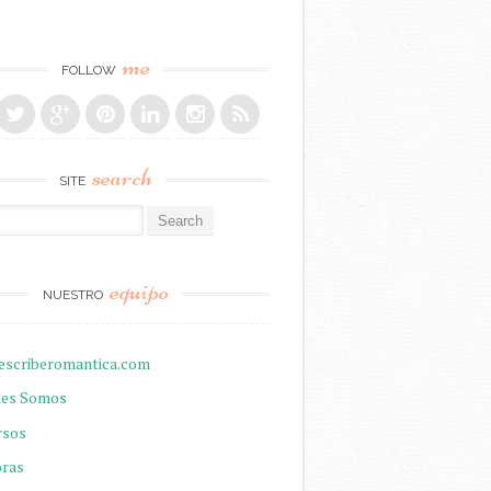
me
FOLLOW
search
SITE
r:
equipo
NUESTRO
escriberomantica.com
nes Somos
rsos
oras