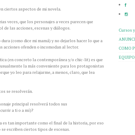
n ciertos aspectos de mi novela.
ias veces, que los personajes a veces parecen que
ol de las acciones, escenas y diálogos.
Cursos y
ANUNCI
dura (como dice mi mamá) y no dejarlos hacer lo que a
sus acciones ofenden o incomodan al lector.
COMO P
EQUIPO
tica (en concreto la contemporánea y/o chic-lit) es que
 (usualmente la más conveniente para los protagonistas
orque yo leo para relajarme, a menos, claro, que lea
tos se resolverán.
onaje principal resolverá todos sus
rrir a ti o a mí)?
 es tan importante como el final de la historia, por eso
se escriben ciertos tipos de escenas.