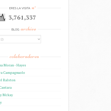
n°
ERES LA VISITA
3,761,337
archive
BLOG
colaboradores
na Moran - Hayes
ira Campagnuolo
el Ralston
 Cantara
ny Mckay
ny