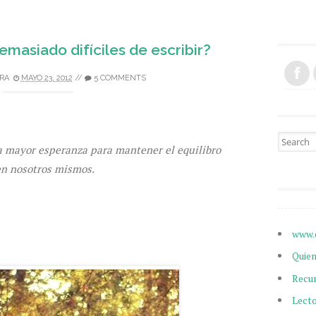
masiado difíciles de escribir?
RA
MAYO 23, 2012
//
5 COMMENTS
Search fo
a mayor esperanza para mantener el equilibro
en nosotros mismos.
www.
Quie
Recu
Lect