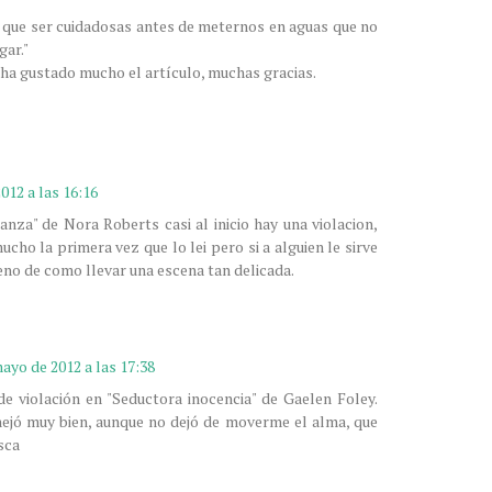
 que ser cuidadosas antes de meternos en aguas que no
ar."
 ha gustado mucho el artículo, muchas gracias.
012 a las 16:16
anza" de Nora Roberts casi al inicio hay una violacion,
ho la primera vez que lo lei pero si a alguien le sirve
eno de como llevar una escena tan delicada.
ayo de 2012 a las 17:38
e violación en "Seductora inocencia" de Gaelen Foley.
nejó muy bien, aunque no dejó de moverme el alma, que
sca