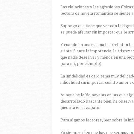
Las violaciones o las agresiones física
lectora de novela romántica se siente a
Supongo que tiene que ver con la dignida
se puede aferrar sin importar que le ar
Y cuando en una escena le arrebatan la d
siente. Siente la impotencia, la tristeza
que nadie desea ver y menos en una lect
para mí, por ejemplo).
La infidelidad es otro tema muy delica
infidelidad sin importar cuánto amor ex
Aunque he leído novelas en las que algun
desarrollado bastante bien, he observ
piedrita en el zapato.
Para algunos lectores, leer sobre la in
Yo siempre digo que hay que ser muy pr