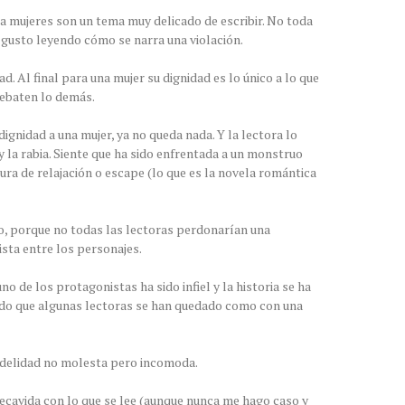
s a mujeres son un tema muy delicado de escribir. No toda
 gusto leyendo cómo se narra una violación.
d. Al final para una mujer su dignidad es lo único a lo que
rebaten lo demás.
ignidad a una mujer, ya no queda nada. Y la lectora lo
 y la rabia. Siente que ha sido enfrentada a un monstruo
ura de relajación o escape (lo que es la novela romántica
do, porque no todas las lectoras perdonarían una
ista entre los personajes.
o de los protagonistas ha sido infiel y la historia se ha
ado que algunas lectoras se han quedado como con una
fidelidad no molesta pero incomoda.
ecavida con lo que se lee (aunque nunca me hago caso y