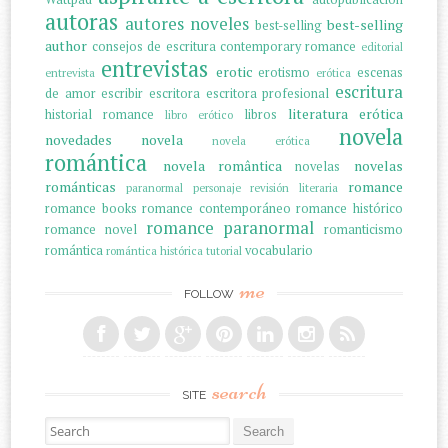
autoras
autores noveles
best-selling
best-selling
author
consejos de escritura
contemporary romance
editorial
entrevistas
erotic
erotismo
escenas
entrevista
erótica
escritura
de amor
escribir
escritora
escritora profesional
literatura erótica
historial romance
libros
libro erótico
novela
novedades
novela
novela erótica
romántica
novela romântica
novelas
novelas
románticas
romance
paranormal
personaje
revisión literaria
romance books
romance contemporáneo
romance histórico
romance paranormal
romance novel
romanticismo
romántica
vocabulario
romántica histórica
tutorial
me
FOLLOW
search
SITE
Search for: