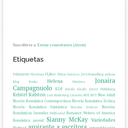
Suscribirse a:
Enviar comentarios (Atom)
Etiquetas
#Amazon
#Libro
#Escritora
#libros
#servicio
2014
Bestselling authors
Jonaira
Helena
Blog
Books
Histórica
Campagnuolo
KDP
Kindle
Kindle Direct Publishing
Kristel Ralston
New Adult
Leer
Marketing Literario
NYE
NYT
Novela Romántica Contemporánea
Novela Romántica Erótica
Novela Romántica Fantástica
Novelas
Novelas Eróticas
Románticas Juveniles
Romance Writers of America
Publicidad
Sianny McKay
Variedades
Romántica juvenil
aspirante a escritora
Wattpad
autopublicación