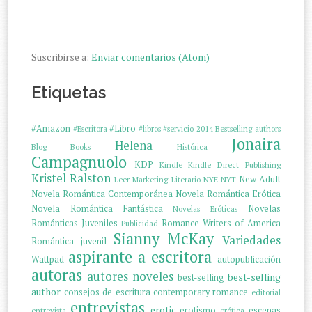
Suscribirse a:
Enviar comentarios (Atom)
Etiquetas
#Amazon
#Libro
#Escritora
#libros
#servicio
2014
Bestselling authors
Jonaira
Helena
Blog
Books
Histórica
Campagnuolo
KDP
Kindle
Kindle Direct Publishing
Kristel Ralston
New Adult
Leer
Marketing Literario
NYE
NYT
Novela Romántica Contemporánea
Novela Romántica Erótica
Novela Romántica Fantástica
Novelas
Novelas Eróticas
Románticas Juveniles
Romance Writers of America
Publicidad
Sianny McKay
Variedades
Romántica juvenil
aspirante a escritora
Wattpad
autopublicación
autoras
autores noveles
best-selling
best-selling
author
consejos de escritura
contemporary romance
editorial
entrevistas
erotic
erotismo
escenas
entrevista
erótica