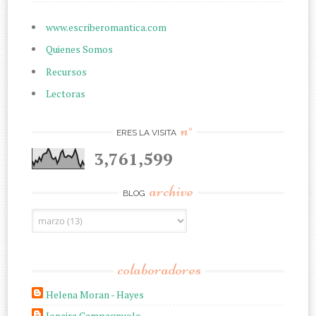
www.escriberomantica.com
Quienes Somos
Recursos
Lectoras
n°
ERES LA VISITA
3,761,599
archive
BLOG
colaboradores
Helena Moran - Hayes
Jonaira Campagnuolo