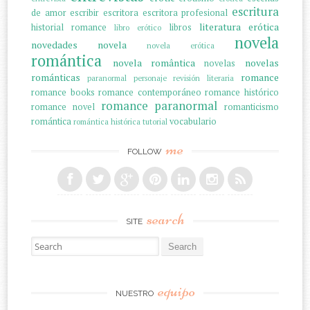
escritura
de amor
escribir
escritora
escritora profesional
literatura erótica
historial romance
libros
libro erótico
novela
novedades
novela
novela erótica
romántica
novela romântica
novelas
novelas
románticas
romance
paranormal
personaje
revisión literaria
romance books
romance contemporáneo
romance histórico
romance paranormal
romance novel
romanticismo
romántica
vocabulario
romántica histórica
tutorial
me
FOLLOW
search
SITE
Search for:
equipo
NUESTRO