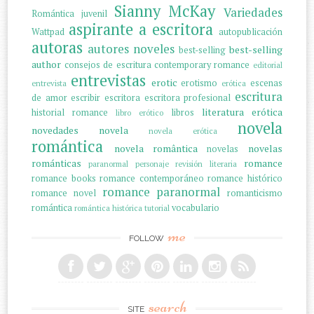
Sianny McKay
Variedades
Romántica juvenil
aspirante a escritora
Wattpad
autopublicación
autoras
autores noveles
best-selling
best-selling
author
consejos de escritura
contemporary romance
editorial
entrevistas
erotic
erotismo
escenas
entrevista
erótica
escritura
de amor
escribir
escritora
escritora profesional
literatura erótica
historial romance
libros
libro erótico
novela
novedades
novela
novela erótica
romántica
novela romântica
novelas
novelas
románticas
romance
paranormal
personaje
revisión literaria
romance books
romance contemporáneo
romance histórico
romance paranormal
romance novel
romanticismo
romántica
vocabulario
romántica histórica
tutorial
me
FOLLOW
search
SITE