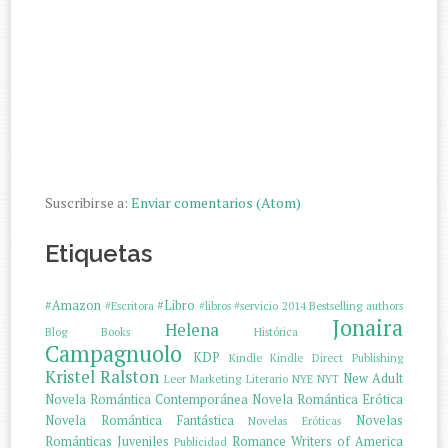
Suscribirse a:
Enviar comentarios (Atom)
Etiquetas
#Amazon
#Libro
#Escritora
#libros
#servicio
2014
Bestselling authors
Jonaira
Helena
Blog
Books
Histórica
Campagnuolo
KDP
Kindle
Kindle Direct Publishing
Kristel Ralston
New Adult
Leer
Marketing Literario
NYE
NYT
Novela Romántica Contemporánea
Novela Romántica Erótica
Novela Romántica Fantástica
Novelas
Novelas Eróticas
Románticas Juveniles
Romance Writers of America
Publicidad