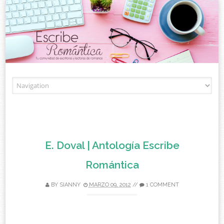
Skip to content
E. Doval | Antología Escribe
Romántica
BY
SIANNY
MARZO 09, 2012
//
1 COMMENT