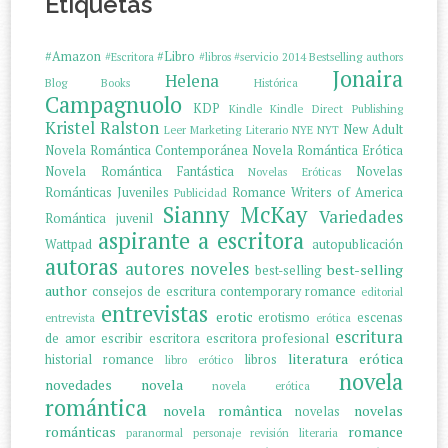
Etiquetas
#Amazon
#Libro
#Escritora
#libros
#servicio
2014
Bestselling authors
Jonaira
Helena
Blog
Books
Histórica
Campagnuolo
KDP
Kindle
Kindle Direct Publishing
Kristel Ralston
New Adult
Leer
Marketing Literario
NYE
NYT
Novela Romántica Contemporánea
Novela Romántica Erótica
Novela Romántica Fantástica
Novelas
Novelas Eróticas
Románticas Juveniles
Romance Writers of America
Publicidad
Sianny McKay
Variedades
Romántica juvenil
aspirante a escritora
Wattpad
autopublicación
autoras
autores noveles
best-selling
best-selling
author
consejos de escritura
contemporary romance
editorial
entrevistas
erotic
erotismo
escenas
entrevista
erótica
escritura
de amor
escribir
escritora
escritora profesional
literatura erótica
historial romance
libros
libro erótico
novela
novedades
novela
novela erótica
romántica
novela romântica
novelas
novelas
románticas
romance
paranormal
personaje
revisión literaria