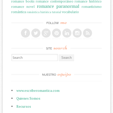
romance books
romance contemporáneo
romance histórico
romance paranormal
romance novel
romanticismo
romántica
vocabulario
romántica histórica
tutorial
me
FOLLOW
search
SITE
Search for:
equipo
NUESTRO
www.escriberomantica.com
Quienes Somos
Recursos