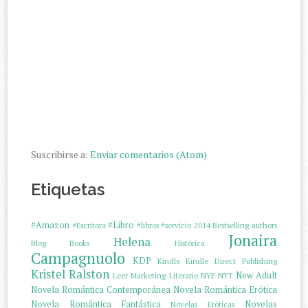
Suscribirse a:
Enviar comentarios (Atom)
Etiquetas
#Amazon
#Libro
#Escritora
#libros
#servicio
2014
Bestselling authors
Jonaira
Helena
Blog
Books
Histórica
Campagnuolo
KDP
Kindle
Kindle Direct Publishing
Kristel Ralston
New Adult
Leer
Marketing Literario
NYE
NYT
Novela Romántica Contemporánea
Novela Romántica Erótica
Novela Romántica Fantástica
Novelas
Novelas Eróticas