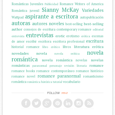
Románticas Juveniles
Romance Writers of America
Publicidad
Sianny McKay
Variedades
Romántica juvenil
aspirante a escritora
Wattpad
autopublicación
autoras
autores noveles
best-selling
best-selling
author
consejos de escritura
contemporary romance
editorial
entrevistas
erotic
erotismo
escenas
entrevista
erótica
escritura
de amor
escribir
escritora
escritora profesional
literatura erótica
historial romance
libros
libro erótico
novela
novedades
novela
novela erótica
romántica
novela romântica
novelas
novelas
románticas
romance
paranormal
personaje
revisión literaria
romance books
romance contemporáneo
romance histórico
romance paranormal
romance novel
romanticismo
romántica
vocabulario
romántica histórica
tutorial
me
FOLLOW