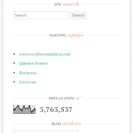
search
SITE
Search for:
equipo
NUESTRO
www.escriberomantica.com
Quienes Somos
Recursos
Lectoras
n°
ERES LA VISITA
3,763,537
archive
BLOG