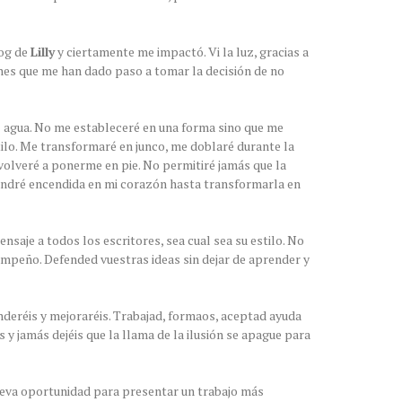
log de
Lilly
y ciertamente me impactó. Vi la luz, gracias a
ones que me han dado paso a tomar la decisión de no
 agua. No me estableceré en una forma sino que me
tilo. Me transformaré en junco, me doblaré durante la
 volveré a ponerme en pie. No permitiré jamás que la
tendré encendida en mi corazón hasta transformarla en
nsaje a todos los escritores, sea cual sea su estilo. No
empeño. Defended vuestras ideas sin dejar de aprender y
deréis y mejoraréis. Trabajad, formaos, aceptad ayuda
s y jamás dejéis que la llama de la ilusión se apague para
ueva oportunidad para presentar un trabajo más