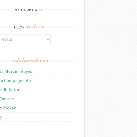
n°
ERES LA VISITA
archive
BLOG
colaboradores
na Moran - Hayes
ira Campagnuolo
el Ralston
 Cantara
ny Mckay
ny