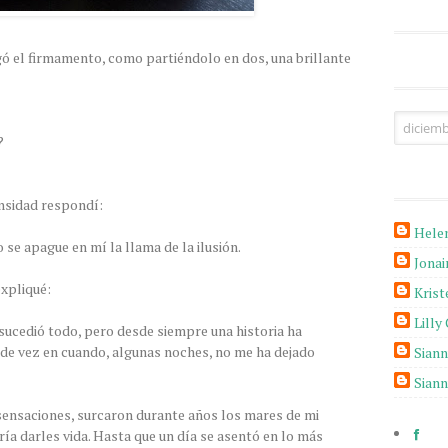
gó el firmamento, como partiéndolo en dos, una brillante
?
ensidad respondí:
Hele
se apague en mí la llama de la ilusión.
Jona
expliqué:
Krist
Lilly
ucedió todo, pero desde siempre una historia ha
de vez en cuando, algunas noches, no me ha dejado
Sian
Sian
 sensaciones, surcaron durante años los mares de mi
ía darles vida. Hasta que un día se asentó en lo más