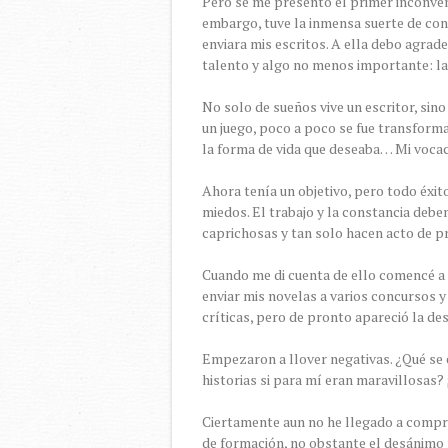
Pero se me presentó el primer inconveni
embargo, tuve la inmensa suerte de con
enviara mis escritos. A ella debo agrad
talento y algo no menos importante: la
No solo de sueños vive un escritor, si
un juego, poco a poco se fue transform
la forma de vida que deseaba… Mi vocac
Ahora tenía un objetivo, pero todo éxit
miedos. El trabajo y la constancia debe
caprichosas y tan solo hacen acto de pr
Cuando me di cuenta de ello comencé a f
enviar mis novelas a varios concursos y 
críticas, pero de pronto apareció la d
Empezaron a llover negativas. ¿Qué se 
historias si para mí eran maravillosas?
Ciertamente aun no he llegado a compre
de formación, no obstante el desánimo 