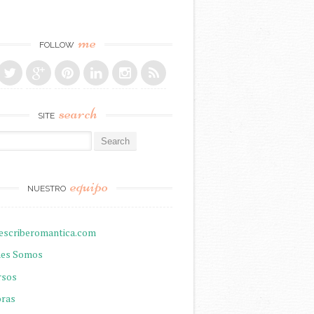
me
FOLLOW
search
SITE
r:
equipo
NUESTRO
escriberomantica.com
nes Somos
rsos
oras