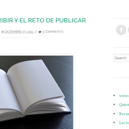
IBIR Y EL RETO DE PUBLICAR
DICIEMBRE 07, 2011
//
3 COMMENTS
Search fo
www.
Quie
Recu
Lect