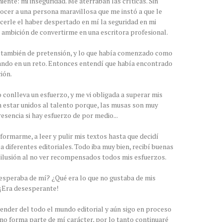
ente: mi inseguridad. Me aterraban las críticas. Sin
ocer a una persona maravillosa que me instó a que le
ecerle el haber despertado en mí la seguridad en mi
 ambición de convertirme en una escritora profesional.
no también de pretensión, y lo que había comenzado como
ando en un reto. Entonces entendí que había encontrado
ión.
o conlleva un esfuerzo, y me vi obligada a superar mis
n estar unidos al talento porque, las musas son muy
esencia si hay esfuerzo de por medio...
ormarme, a leer y pulir mis textos hasta que decidí
a diferentes editoriales. Todo iba muy bien, recibí buenas
esilusión al no ver recompensados todos mis esfuerzos.
esperaba de mí? ¿Qué era lo que no gustaba de mis
 ¡Era desesperante!
nder del todo el mundo editorial y aún sigo en proceso
no forma parte de mí carácter, por lo tanto continuaré