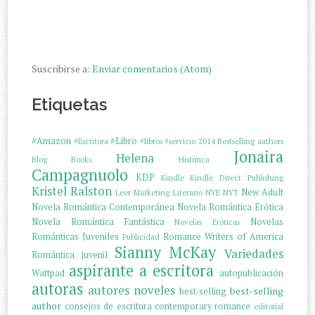
Suscribirse a:
Enviar comentarios (Atom)
Etiquetas
#Amazon
#Libro
#Escritora
#libros
#servicio
2014
Bestselling authors
Jonaira
Helena
Blog
Books
Histórica
Campagnuolo
KDP
Kindle
Kindle Direct Publishing
Kristel Ralston
New Adult
Leer
Marketing Literario
NYE
NYT
Novela Romántica Contemporánea
Novela Romántica Erótica
Novela Romántica Fantástica
Novelas
Novelas Eróticas
Románticas Juveniles
Romance Writers of America
Publicidad
Sianny McKay
Variedades
Romántica juvenil
aspirante a escritora
Wattpad
autopublicación
autoras
autores noveles
best-selling
best-selling
author
consejos de escritura
contemporary romance
editorial