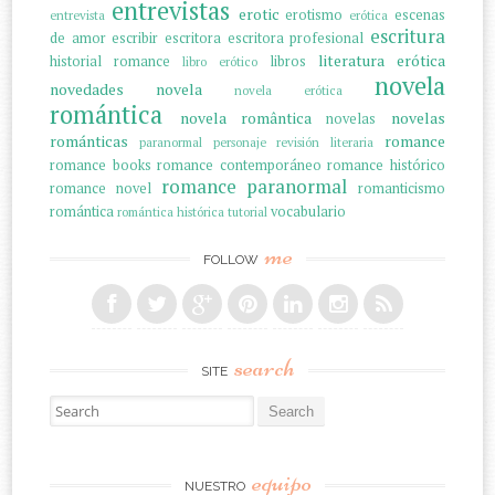
entrevistas
erotic
erotismo
escenas
entrevista
erótica
escritura
de amor
escribir
escritora
escritora profesional
literatura erótica
historial romance
libros
libro erótico
novela
novedades
novela
novela erótica
romántica
novela romântica
novelas
novelas
románticas
romance
paranormal
personaje
revisión literaria
romance books
romance contemporáneo
romance histórico
romance paranormal
romance novel
romanticismo
romántica
vocabulario
romántica histórica
tutorial
me
FOLLOW
search
SITE
Search for:
equipo
NUESTRO