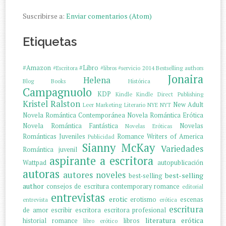
Suscribirse a:
Enviar comentarios (Atom)
Etiquetas
#Amazon
#Libro
#Escritora
#libros
#servicio
2014
Bestselling authors
Jonaira
Helena
Blog
Books
Histórica
Campagnuolo
KDP
Kindle
Kindle Direct Publishing
Kristel Ralston
New Adult
Leer
Marketing Literario
NYE
NYT
Novela Romántica Contemporánea
Novela Romántica Erótica
Novela Romántica Fantástica
Novelas
Novelas Eróticas
Románticas Juveniles
Romance Writers of America
Publicidad
Sianny McKay
Variedades
Romántica juvenil
aspirante a escritora
Wattpad
autopublicación
autoras
autores noveles
best-selling
best-selling
author
consejos de escritura
contemporary romance
editorial
entrevistas
erotic
erotismo
escenas
entrevista
erótica
escritura
de amor
escribir
escritora
escritora profesional
literatura erótica
historial romance
libros
libro erótico