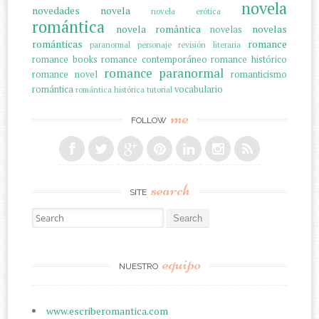
novela
novedades
novela
novela erótica
romántica
novela romântica
novelas
novelas
románticas
romance
paranormal
personaje
revisión literaria
romance books
romance contemporáneo
romance histórico
romance paranormal
romance novel
romanticismo
romántica
vocabulario
romántica histórica
tutorial
me
FOLLOW
search
SITE
Search for:
equipo
NUESTRO
www.escriberomantica.com