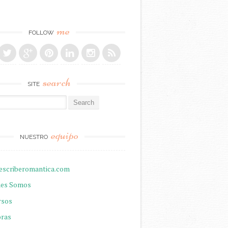
me
FOLLOW
search
SITE
r:
equipo
NUESTRO
escriberomantica.com
nes Somos
rsos
oras