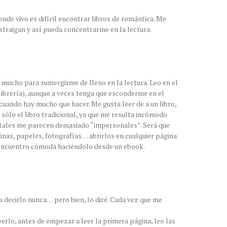
onde vivo es difícil encontrar libros de romántica. Me
straigan y así pueda concentrarme en la lectura.
 mucho para sumergirme de lleno en la lectura. Leo en el
 librería), aunque a veces tenga que esconderme en el
cuando hay mucho que hacer. Me gusta leer de a un libro,
r sólo el libro tradicional, ya que me resulta incómodo
gitales me parecen demasiado “impersonales”. Será que
inas, papeles, fotografías… abrirlos en cualquier página
 encuentro cómoda haciéndolo desde un ebook.
 decirlo nunca… pero bien, lo diré. Cada vez que me
eerlo, antes de empezar a leer la primera página, leo las