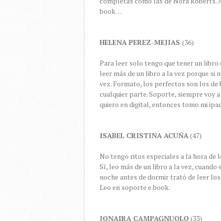
completas como las de Nora Roberts. A
book…
HELENA PEREZ-MEJIAS
(36)
Para leer solo tengo que tener un libro
leer más de un libro a la vez porque si 
vez. Formato, los perfectos son los de 
cualquier parte. Soporte, siempre voy a p
quiero en digital, entonces tomo mi ipad
ISABEL CRISTINA ACUÑA
(47)
No tengo ritos especiales a la hora de l
Sí, leo más de un libro a la vez, cuand
noche antes de dormir trató de leer los
Leo en soporte e.book.
JONAIRA CAMPAGNUOLO
(33)