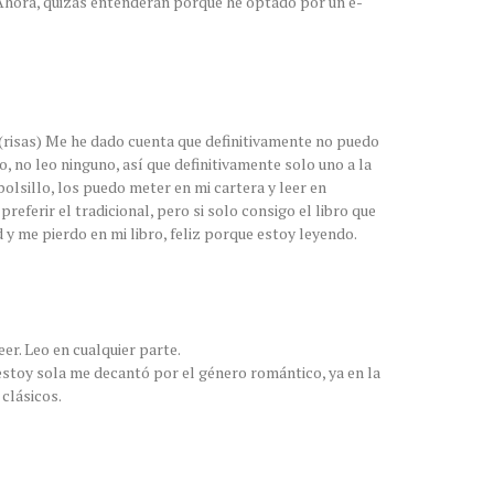
hora, quizás entenderán porque he optado por un e-
 (risas) Me he dado cuenta que definitivamente no puedo
no, no leo ninguno, así que definitivamente solo uno a la
bolsillo, los puedo meter en mi cartera y leer en
referir el tradicional, pero si solo consigo el libro que
 y me pierdo en mi libro, feliz porque estoy leyendo.
eer. Leo en cualquier parte.
o estoy sola me decantó por el género romántico, ya en la
 clásicos.