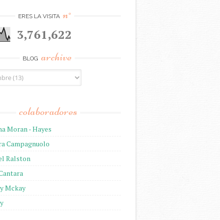
n°
ERES LA VISITA
3,761,622
archive
BLOG
colaboradores
na Moran - Hayes
ira Campagnuolo
el Ralston
 Cantara
ny Mckay
ny