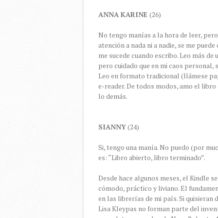
ANNA KARINE
(26)
No tengo manías a la hora de leer, pero
atención a nada ni a nadie, se me puede
me sucede cuando escribo. Leo más de un 
pero cuidado que en mi caos personal, 
Leo en formato tradicional (llámese pap
e-reader. De todos modos, amo el libro 
lo demás.
SIANNY
(24)
Si, tengo una manía. No puedo (por much
es: “Libro abierto, libro terminado”.
Desde hace algunos meses, el Kindle se
cómodo, práctico y liviano. El fundamen
en las librerías de mi país. Si quisiera
Lisa Kleypas no forman parte del inven