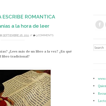
A ESCRIBE ROMANTICA
nías a la hora de leer
SEPTIEMBRE 26, 2011
//
3 COMMENTS
Search fo
anías? ¿Lees más de un libro a la vez? ¿En qué
 libro tradicional?
www.
Quie
Recu
Lect