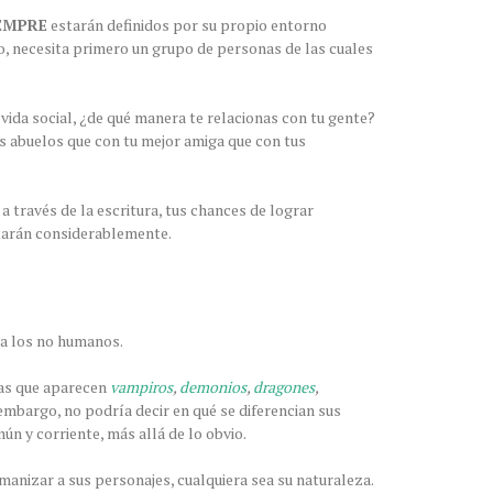
EMPRE
estarán definidos por su propio entorno
o, necesita primero un grupo de personas de las cuales
ida social, ¿de qué manera te relacionas con tu gente?
s abuelos que con tu mejor amiga que con tus
 a través de la escritura, tus chances de lograr
tarán considerablemente.
 a los no humanos.
as que aparecen
vampiros
,
demonios
,
dragones
,
 embargo, no podría decir en qué se diferencian sus
n y corriente, más allá de lo obvio.
anizar a sus personajes, cualquiera sea su naturaleza.