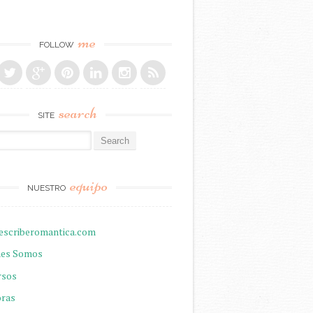
me
FOLLOW
search
SITE
r:
equipo
NUESTRO
escriberomantica.com
nes Somos
rsos
oras