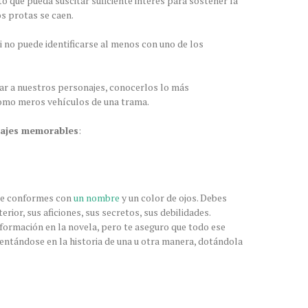
 que pueda suscitar suficiente interés para sostener la
os protas se caen.
si no puede identificarse al menos con uno de los
ar a nuestros personajes, conocerlos lo más
como meros vehículos de una trama.
najes memorables
:
 te conformes con
un nombre
y un color de ojos. Debes
erior, sus aficiones, sus secretos, sus debilidades.
ormación en la novela, pero te aseguro que todo ese
ntándose en la historia de una u otra manera, dotándola