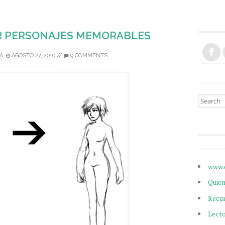
AR PERSONAJES MEMORABLES
A
AGOSTO 27, 2010
//
9 COMMENTS
Search fo
www.
Quie
Recu
Lect