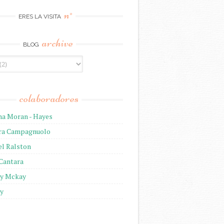
n°
ERES LA VISITA
archive
BLOG
colaboradores
na Moran - Hayes
ira Campagnuolo
el Ralston
 Cantara
ny Mckay
ny