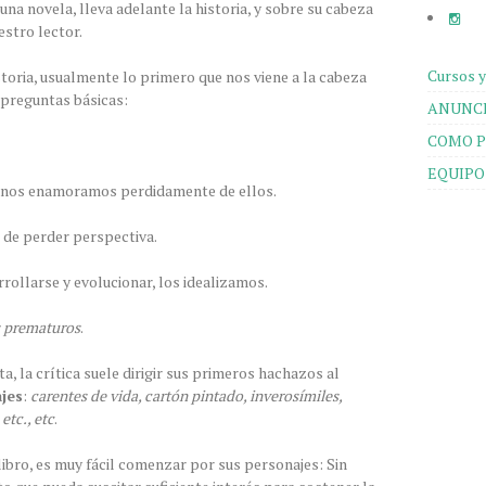
na novela, lleva adelante la historia, y sobre su cabeza
estro lector.
Cursos y
oria, usualmente lo primero que nos viene a la cabeza
 preguntas básicas:
ANUNCI
COMO P
EQUIPO
r, nos enamoramos perdidamente de ellos.
 de perder perspectiva.
rrollarse y evolucionar, los idealizamos.
s prematuros
.
, la crítica suele dirigir sus primeros hachazos al
jes
:
carentes de vida, cartón pintado, inverosímiles,
etc., etc
.
 libro, es muy fácil comenzar por sus personajes: Sin