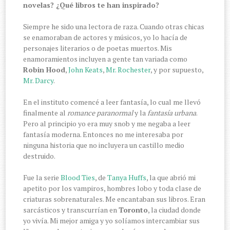
novelas? ¿Qué libros te han inspirado?
Siempre he sido una lectora de raza. Cuando otras chicas
se enamoraban de actores y músicos, yo lo hacía de
personajes literarios o de poetas muertos. Mis
enamoramientos incluyen a gente tan variada como
Robin Hood
,
John Keats
,
Mr. Rochester
, y por supuesto,
Mr. Darcy
.
En el instituto comencé a leer fantasía, lo cual me llevó
finalmente al
romance paranormal
y la
fantasía urbana
.
Pero al principio yo era muy snob y me negaba a leer
fantasía moderna. Entonces no me interesaba por
ninguna historia que no incluyera un castillo medio
destruido.
Fue la serie
Blood Ties
, de
Tanya Huffs
, la que abrió mi
apetito por los vampiros, hombres lobo y toda clase de
criaturas sobrenaturales. Me encantaban sus libros. Eran
sarcásticos y transcurrían en
Toronto
, la ciudad donde
yo vivía. Mi mejor amiga y yo solíamos intercambiar sus