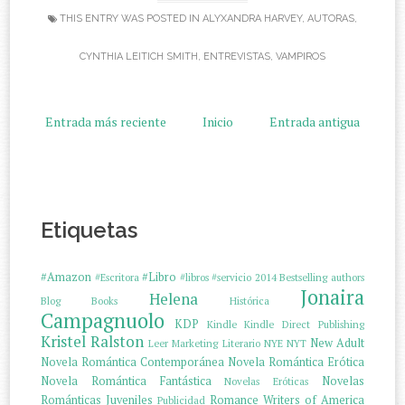
THIS ENTRY WAS POSTED IN
ALYXANDRA HARVEY
,
AUTORAS
,
CYNTHIA LEITICH SMITH
,
ENTREVISTAS
,
VAMPIROS
Entrada más reciente
Inicio
Entrada antigua
Etiquetas
#Amazon
#Libro
#Escritora
#libros
#servicio
2014
Bestselling authors
Jonaira
Helena
Blog
Books
Histórica
Campagnuolo
KDP
Kindle
Kindle Direct Publishing
Kristel Ralston
New Adult
Leer
Marketing Literario
NYE
NYT
Novela Romántica Contemporánea
Novela Romántica Erótica
Novela Romántica Fantástica
Novelas
Novelas Eróticas
Románticas Juveniles
Romance Writers of America
Publicidad