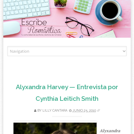
Skip to content
Alyxandra Harvey — Entrevista por
Cynthia Leitich Smith
BY
LILLY CANTARA
JUNIO 25, 2010
//
Alyxandra