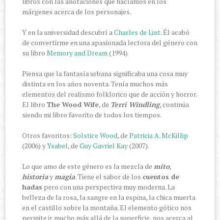
libros con las anotaciones que hacíamos en los
márgenes acerca de los personajes.
Y en la universidad descubrí a
Charles de Lint
. Él acabó
de convertirme en una apasionada lectora del género con
su libro
Memory and Dream
(1994)
Piensa que la fantasía urbana significaba una cosa muy
distinta en los años noventa. Tenía muchos más
elementos del realismo folklorico que de acción y horror.
El libro
The Wood Wife
, de
Terri Windling
, continúa
siendo mi libro favorito de todos los tiempos.
Otros favoritos:
Solstice Wood
, de
Patricia A. McKillip
(2006) y
Ysabel
, de
Guy Gavriel Kay
(2007).
Lo que amo de este género es la mezcla de
mito
,
historia
y
magia
. Tiene el sabor de los
cuentos de
hadas
pero con una perspectiva muy moderna. La
belleza de la rosa, la sangre en la espina, la chica muerta
en el castillo sobre la montaña. El elemento gótico nos
permite ir mucho más allá de la superficie, nos acerca al