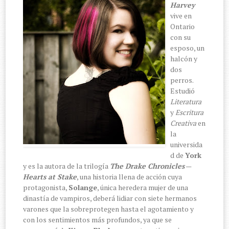
Harvey
vive en
Ontario
con su
esposo, un
halcón y
dos
perros.
Estudió
Literatura
y
Escritura
Creativa
en
la
universida
d de
York
y es la autora de la trilogía
The Drake Chronicles
—
Hearts at Stake
, una historia llena de acción cuya
protagonista,
Solange
, única heredera mujer de una
dinastía de vampiros, deberá lidiar con siete hermanos
varones que la sobreprotegen hasta el agotamiento y
con los sentimientos más profundos, ya que se