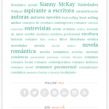
Sianny McKay
Variedades
Romántica juvenil
aspirante a escritora
Wattpad
autopublicación
autoras
autores noveles
best-selling
best-selling
author
consejos de escritura
contemporary romance
editorial
entrevistas
erotic
erotismo
escenas
entrevista
erótica
escritura
de amor
escribir
escritora
escritora profesional
literatura erótica
historial romance
libros
libro erótico
novela
novedades
novela
novela erótica
romántica
novela romântica
novelas
novelas
románticas
romance
paranormal
personaje
revisión literaria
romance books
romance contemporáneo
romance histórico
romance paranormal
romance novel
romanticismo
romántica
vocabulario
romántica histórica
tutorial
me
FOLLOW
search
SITE