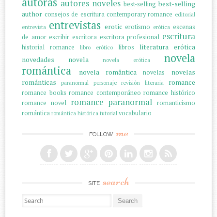
autoras
autores noveles
best-selling
best-selling
author
consejos de escritura
contemporary romance
editorial
entrevistas
erotic
erotismo
escenas
entrevista
erótica
escritura
de amor
escribir
escritora
escritora profesional
literatura erótica
historial romance
libros
libro erótico
novela
novedades
novela
novela erótica
romántica
novela romântica
novelas
novelas
románticas
romance
paranormal
personaje
revisión literaria
romance books
romance contemporáneo
romance histórico
romance paranormal
romance novel
romanticismo
romántica
vocabulario
romántica histórica
tutorial
me
FOLLOW
search
SITE
Search for: