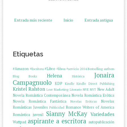
Entrada más reciente
Inicio
Entrada antigua
Etiquetas
#Amazon
#Libro
#Escritora
#libros
#servicio
2014
Bestselling authors
Jonaira
Helena
Blog
Books
Histórica
Campagnuolo
KDP
Kindle
Kindle Direct Publishing
Kristel Ralston
New Adult
Leer
Marketing Literario
NYE
NYT
Novela Romántica Contemporánea
Novela Romántica Erótica
Novela Romántica Fantástica
Novelas
Novelas Eróticas
Románticas Juveniles
Romance Writers of America
Publicidad
Sianny McKay
Variedades
Romántica juvenil
aspirante a escritora
Wattpad
autopublicación