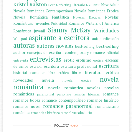
Kristel Ralston
New Adult
Leer
Marketing Literario
NYE
NYT
Novela Romántica Contemporánea
Novela Romántica Erótica
Novela Romántica Fantástica
Novelas
Novelas Eróticas
Románticas Juveniles
Romance Writers of America
Publicidad
Sianny McKay
Variedades
Romántica juvenil
aspirante a escritora
Wattpad
autopublicación
autoras
autores noveles
best-selling
best-selling
author
consejos de escritura
contemporary romance
editorial
entrevistas
erotic
erotismo
escenas
entrevista
erótica
escritura
de amor
escribir
escritora
escritora profesional
literatura erótica
historial romance
libros
libro erótico
novela
novedades
novela
novela erótica
romántica
novela romântica
novelas
novelas
románticas
romance
paranormal
personaje
revisión literaria
romance books
romance contemporáneo
romance histórico
romance paranormal
romance novel
romanticismo
romántica
vocabulario
romántica histórica
tutorial
me
FOLLOW