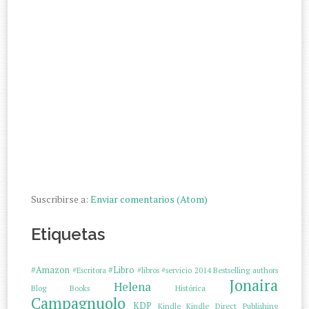
Suscribirse a:
Enviar comentarios (Atom)
Etiquetas
#Amazon
#Libro
#Escritora
#libros
#servicio
2014
Bestselling authors
Jonaira
Helena
Blog
Books
Histórica
Campagnuolo
KDP
Kindle
Kindle Direct Publishing