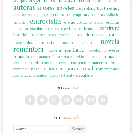
Wattpad
autopublicación
autoras
autores noveles
best-selling
best-selling
author
consejos de escritura
contemporary romance
editorial
entrevistas
erotic
erotismo
escenas
entrevista
erótica
escritura
de amor
escribir
escritora
escritora profesional
literatura erótica
historial romance
libros
libro erótico
novela
novedades
novela
novela erótica
romántica
novela romântica
novelas
novelas
románticas
romance
paranormal
personaje
revisión literaria
romance books
romance contemporáneo
romance histórico
romance paranormal
romance novel
romanticismo
romántica
vocabulario
romántica histórica
tutorial
me
FOLLOW
search
SITE
Search for: