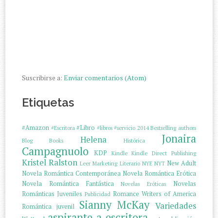
Suscribirse a:
Enviar comentarios (Atom)
Etiquetas
#Amazon
#Libro
#Escritora
#libros
#servicio
2014
Bestselling authors
Jonaira
Helena
Blog
Books
Histórica
Campagnuolo
KDP
Kindle
Kindle Direct Publishing
Kristel Ralston
New Adult
Leer
Marketing Literario
NYE
NYT
Novela Romántica Contemporánea
Novela Romántica Erótica
Novela Romántica Fantástica
Novelas
Novelas Eróticas
Románticas Juveniles
Romance Writers of America
Publicidad
Sianny McKay
Variedades
Romántica juvenil
aspirante a escritora