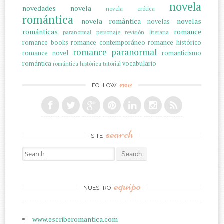
novela
novedades
novela
novela erótica
romántica
novela romântica
novelas
novelas
románticas
romance
paranormal
personaje
revisión literaria
romance books
romance contemporáneo
romance histórico
romance paranormal
romance novel
romanticismo
romántica
vocabulario
romántica histórica
tutorial
me
FOLLOW
search
SITE
Search for:
equipo
NUESTRO
www.escriberomantica.com