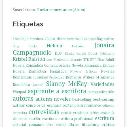
Suscribirse a:
Enviar comentarios (Atom)
Etiquetas
#Amazon
#Libro
#Escritora
#libros
#servicio
2014
Bestselling authors
Jonaira
Helena
Blog
Books
Histórica
Campagnuolo
KDP
Kindle
Kindle Direct Publishing
Kristel Ralston
New Adult
Leer
Marketing Literario
NYE
NYT
Novela Romántica Contemporánea
Novela Romántica Erótica
Novela Romántica Fantástica
Novelas
Novelas Eróticas
Románticas Juveniles
Romance Writers of America
Publicidad
Sianny McKay
Variedades
Romántica juvenil
aspirante a escritora
Wattpad
autopublicación
autoras
autores noveles
best-selling
best-selling
author
consejos de escritura
contemporary romance
editorial
entrevistas
erotic
erotismo
escenas
entrevista
erótica
escritura
de amor
escribir
escritora
escritora profesional
literatura erótica
historial romance
libros
libro erótico