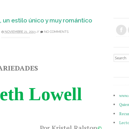
n estilo único y muy romántico
NOVIEMBRE 21, 2013
//
NO COMMENTS
Search fo
ARIEDADES
eth Lowell
www.
Quie
Recu
Lect
Por Kristel Ralston
©