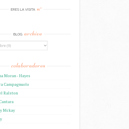
n°
ERES LA VISITA
archive
BLOG
colaboradores
na Moran - Hayes
ira Campagnuolo
el Ralston
 Cantara
ny Mckay
ny