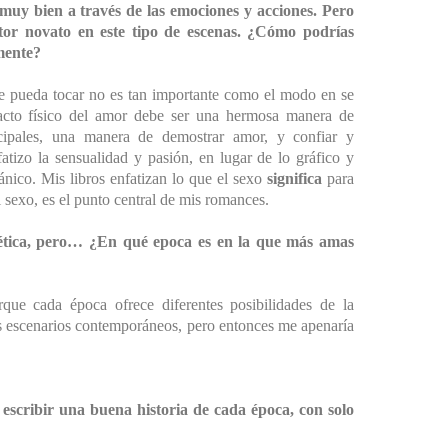
 muy bien a través de las emociones y acciones. Pero
itor novato en este tipo de escenas.
¿Cómo podrías
mente?
e pueda tocar no es tan importante como el modo en se
 acto físico del amor debe ser una hermosa manera de
cipales, una manera de demostrar amor, y confiar y
fatizo la sensualidad y pasión, en lugar de lo gráfico y
nico. Mis libros enfatizan lo que el sexo
significa
para
 sexo, es el punto central de mis romances.
ética, pero… ¿En qué epoca es en la que más amas
rque cada época ofrece diferentes posibilidades de la
 los escenarios contemporáneos, pero entonces me apenaría
 escribir una buena historia de cada época, con solo