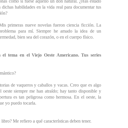
sonas como si fuese aquello un don natural. ¿Has estado
 dichas habilidades en la vida real para documentar tus
ción?
Mis primeras nueve novelas fueron ciencia ficción. La
problema para mí. Siempre he amado la idea de un
ermedad, bien sea del corazón, o en el cuerpo físico.
 el tema en el Viejo Oeste Americano. Tus series
omántico?
torias de vaqueros y caballos y vacas. Creo que es algo
l oeste siempre me han atraído; hay tanto disponible y
pertura es tan peligrosa como hermosa. En el oeste, la
 que yo puedo tocarla.
ibro? Me refiero a qué características deben tener.