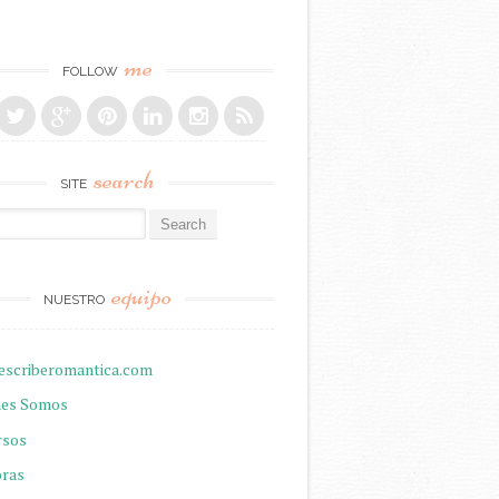
me
FOLLOW
search
SITE
r:
equipo
NUESTRO
escriberomantica.com
nes Somos
rsos
oras