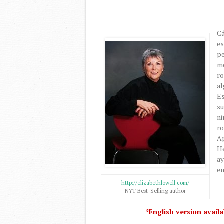
Cá
e
p
m
ro
a
Es
s
n
ro
A
He
ay
en
http://elizabethlowell.com/
NYT Best-Selling author
*English version avail