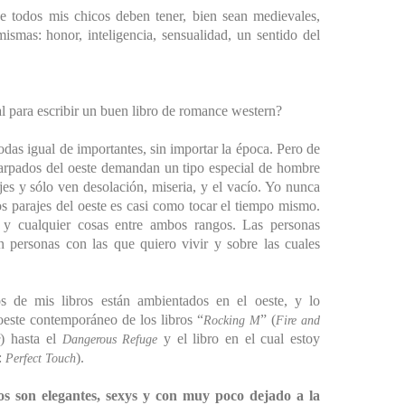
que todos mis chicos deben tener, bien sean medievales,
smas: honor, inteligencia, sensualidad, un sentido del
al para escribir un buen libro de romance western?
odas igual de importantes, sin importar la época. Pero de
carpados del oeste demandan un tipo especial de hombre
es y sólo ven desolación, miseria, y el vacío. Yo nunca
s parajes del oeste es casi como tocar el tiempo mismo.
 y cualquier cosas entre ambos rangos. Las personas
n personas con las que quiero vivir y sobre las cuales
 de mis libros están ambientados en el oeste, y lo
oeste contemporáneo de los libros “
” (
Rocking M
Fire and
) hasta el
y el libro en el cual estoy
r
Dangerous Refuge
:
).
Perfect Touch
ros son elegantes, sexys y con muy poco dejado a la