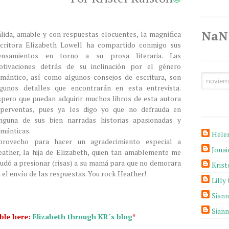
NaN
lida, amable y con respuestas elocuentes, la magnífica
scritora Elizabeth Lowell ha compartido conmigo sus
ensamientos en torno a su prosa literaria. Las
otivaciones detrás de su inclinación por el género
mántico, así como algunos consejos de escritura, son
lgunos detalles que encontrarán en esta entrevista.
pero que puedan adquirir muchos libros de esta autora
uperventas, pues ya les digo yo que no defrauda en
inguna de sus bien narradas historias apasionadas y
mánticas.
Hele
provecho para hacer un agradecimiento especial a
Jona
ather, la hija de Elizabeth, quien tan amablemente me
udó a presionar (risas) a su mamá para que no demorara
Krist
 el envío de las respuestas. You rock Heather!
Lilly
Sian
Sian
able here:
Elizabeth through KR´s blog
*