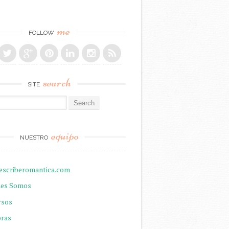
me
FOLLOW
search
SITE
r:
equipo
NUESTRO
escriberomantica.com
nes Somos
rsos
oras