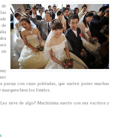
n de
las
nde
n de
lia
aba
ara
 un
muy
ner
na pareja con cejas pobladas, que suelen poner muchas
e marquen bien los límites.
¿Les sirve de algo? Muchísima suerte con sus escritos y
m