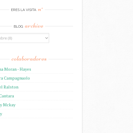
n°
ERES LA VISITA
archive
BLOG
colaboradores
na Moran - Hayes
ira Campagnuolo
el Ralston
 Cantara
ny Mckay
ny