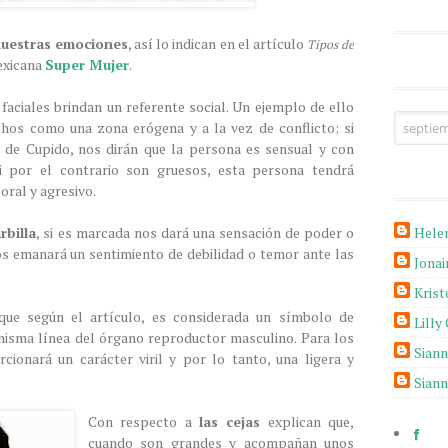
 nuestras emociones
, así lo indican en el artículo
Tipos de
mexicana
Super Mujer
.
 faciales brindan un referente social. Un ejemplo de ello
hos como una zona erógena y a la vez de conflicto; si
 de Cupido, nos dirán que la persona es sensual y con
si por el contrario son gruesos, esta persona tendrá
oral y agresivo.
Hele
rbilla
, si es marcada nos dará una sensación de poder o
nos emanará un sentimiento de debilidad o temor ante las
Jona
Krist
 que según el artículo, es considerada un símbolo de
Lilly
 misma línea del órgano reproductor masculino. Para los
Sian
ionará un carácter viril y por lo tanto, una ligera y
Sian
Con respecto a
las cejas
explican que,
cuando son grandes y acompañan unos