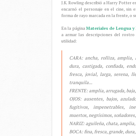
J.K. Rowling describió a Harry Potter en
encarnó el personaje en el cine, sin 
forma de rayo marcada en la frente, o s
En la página
Materiales de Lengua y 
a armar las descripciones del rostro
utilidad:
CARA: ancha, rolliza, amplia, a
dura, castigada, confiada, endu
fresca, jovial, larga, serena, l
tranquila...
FRENTE: amplia, arrugada, baja, 
OJOS: ausentes, bajos, azulado
fugitivos, impenetrables, ine
muertos, negrísimos, soñadores, t
NARIZ: aguileña, chata, amplia, r
BOCA: fina, fresca, grande, dura,