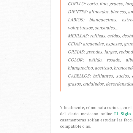
CUELLO: corto, fino, grueso, largo
DIENTES: alineados, blancos, ama
LABIOS: blanquecinos, estre
voluptuosos, sensuales...
MEJILLAS: rollizas, caídas, desh
CEJAS: arqueadas, espesas, grues
OREJAS: grandes, largas, redond
COLOR: pálido, rosado, albi
blanquecino, aceitoso, bronceado
CABELLOS: brillantes, sucios, c
grasos, ondulados, desordenados,
Y finalmente, cómo nota curiosa, en el
del diario mexicano online
El Siglo
casamenteras solían estudiar las facci
compatible o no.