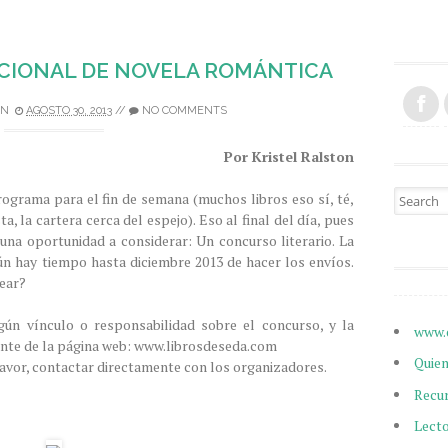
CIONAL DE NOVELA ROMÁNTICA
ON
AGOSTO 30, 2013
//
NO COMMENTS
Por Kristel Ralston
Search fo
rograma para el fin de semana (muchos libros eso sí, té,
sta, la cartera cerca del espejo). Eso al final del día, pues
na oportunidad a considerar: Un concurso literario. La
n hay tiempo hasta diciembre 2013 de hacer los envíos.
lear?
gún vínculo o responsabilidad sobre el concurso, y la
www.
ente de la página web: www.librosdeseda.com
Quie
favor, contactar directamente con los organizadores.
Recu
Lect