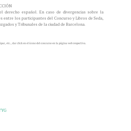
ICCIÓN
el derecho español. En caso de divergencias sobre la
es entre los participantes del Concurso y Libros de Seda,
zgados y Tribunales de la ciudad de Barcelona.
ipar, etc., dar click en el ícono del concurso en la página web respectiva.
YYG