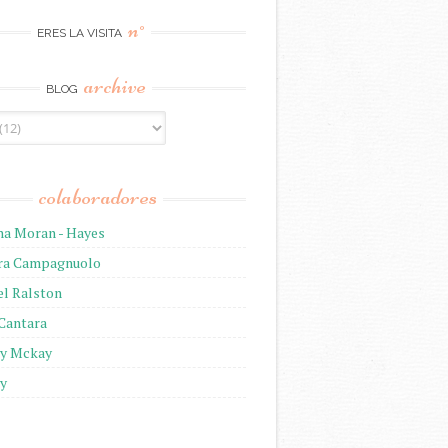
n°
ERES LA VISITA
archive
BLOG
colaboradores
na Moran - Hayes
ira Campagnuolo
el Ralston
 Cantara
ny Mckay
ny