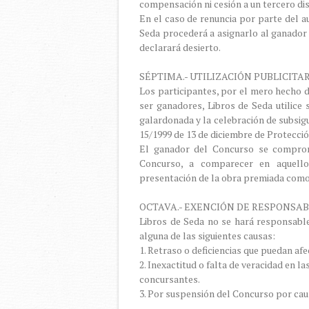
compensación ni cesión a un tercero dis
En el caso de renuncia por parte del a
Seda procederá a asignarlo al ganador
declarará desierto.
SÉPTIMA.- UTILIZACIÓN PUBLICIT
Los participantes, por el mero hecho d
ser ganadores, Libros de Seda utilice
galardonada y la celebración de subsigu
15/1999 de 13 de diciembre de Protecci
El ganador del Concurso se comprom
Concurso, a comparecer en aquell
presentación de la obra premiada como 
OCTAVA.- EXENCIÓN DE RESPONSAB
Libros de Seda no se hará responsable
alguna de las siguientes causas:
1. Retraso o deficiencias que puedan afe
2. Inexactitud o falta de veracidad en 
concursantes.
3. Por suspensión del Concurso por cau