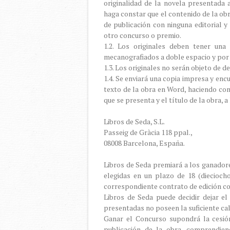
originalidad de la novela presentada 
haga constar que el contenido de la ob
de publicación con ninguna editorial y
otro concurso o premio.
1.2. Los originales deben tener un
mecanografiados a doble espacio y por 
1.3. Los originales no serán objeto de d
1.4. Se enviará una copia impresa y en
texto de la obra en Word, haciendo cons
que se presenta y el título de la obra, a 
Libros de Seda, S.L.
Passeig de Gràcia 118 ppal.,
08008 Barcelona, España.
Libros de Seda premiará a los ganadore
elegidas en un plazo de 18 (diecioch
correspondiente contrato de edición co
Libros de Seda puede decidir dejar el
presentadas no poseen la suficiente cali
Ganar el Concurso supondrá la cesión
publicación de la obra, comprendien