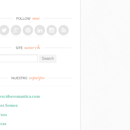
me
FOLLOW
search
SITE
r:
equipo
NUESTRO
escriberomantica.com
nes Somos
rsos
oras