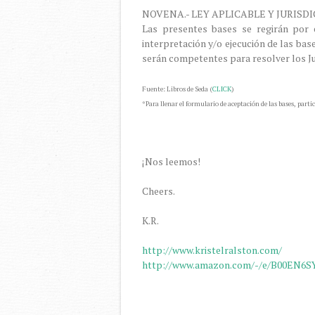
NOVENA.- LEY APLICABLE Y JURISD
Las presentes bases se regirán por 
interpretación y/o ejecución de las bas
serán competentes para resolver los Ju
Fuente: Libros de Seda (
CLICK
)
*Para llenar el formulario de aceptación de las bases, partic
¡Nos leemos!
Cheers.
K.R.
http://www.kristelralston.com/
http://www.amazon.com/-/e/B00EN6S