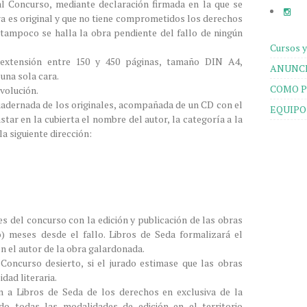
al Concurso, mediante declaración firmada en la que se
ra es original y que no tiene comprometidos los derechos
 tampoco se halla la obra pendiente del fallo de ningún
Cursos y
a extensión entre 150 y 450 páginas, tamaño DIN A4,
ANUNCI
una sola cara.
COMO P
evolución.
cuadernada de los originales, acompañada de un CD con el
EQUIPO
tar en la cubierta el nombre del autor, la categoría a la
la siguiente dirección:
s del concurso con la edición y publicación de las obras
o) meses desde el fallo. Libros de Seda formalizará el
n el autor de la obra galardonada.
 Concurso desierto, si el jurado estimase que las obras
dad literaria.
 a Libros de Seda de los derechos en exclusiva de la
do todas las modalidades de edición en el territorio