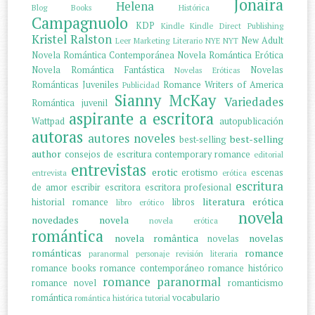
Jonaira
Helena
Blog
Books
Histórica
Campagnuolo
KDP
Kindle
Kindle Direct Publishing
Kristel Ralston
New Adult
Leer
Marketing Literario
NYE
NYT
Novela Romántica Contemporánea
Novela Romántica Erótica
Novela Romántica Fantástica
Novelas
Novelas Eróticas
Románticas Juveniles
Romance Writers of America
Publicidad
Sianny McKay
Variedades
Romántica juvenil
aspirante a escritora
Wattpad
autopublicación
autoras
autores noveles
best-selling
best-selling
author
consejos de escritura
contemporary romance
editorial
entrevistas
erotic
erotismo
escenas
entrevista
erótica
escritura
de amor
escribir
escritora
escritora profesional
literatura erótica
historial romance
libros
libro erótico
novela
novedades
novela
novela erótica
romántica
novela romântica
novelas
novelas
románticas
romance
paranormal
personaje
revisión literaria
romance books
romance contemporáneo
romance histórico
romance paranormal
romance novel
romanticismo
romántica
vocabulario
romántica histórica
tutorial