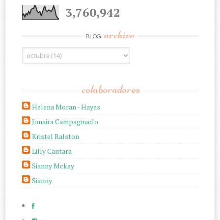
3,760,942
archive
BLOG
colaboradores
Helena Moran - Hayes
Jonaira Campagnuolo
Kristel Ralston
Lilly Cantara
Sianny Mckay
Sianny