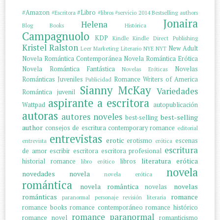
#Amazon
#Libro
#Escritora
#libros
#servicio
2014
Bestselling authors
Jonaira
Helena
Blog
Books
Histórica
Campagnuolo
KDP
Kindle
Kindle Direct Publishing
Kristel Ralston
New Adult
Leer
Marketing Literario
NYE
NYT
Novela Romántica Contemporánea
Novela Romántica Erótica
Novela Romántica Fantástica
Novelas
Novelas Eróticas
Románticas Juveniles
Romance Writers of America
Publicidad
Sianny McKay
Variedades
Romántica juvenil
aspirante a escritora
Wattpad
autopublicación
autoras
autores noveles
best-selling
best-selling
author
consejos de escritura
contemporary romance
editorial
entrevistas
erotic
erotismo
escenas
entrevista
erótica
escritura
de amor
escribir
escritora
escritora profesional
literatura erótica
historial romance
libros
libro erótico
novela
novedades
novela
novela erótica
romántica
novela romântica
novelas
novelas
románticas
romance
paranormal
personaje
revisión literaria
romance books
romance contemporáneo
romance histórico
romance paranormal
romance novel
romanticismo