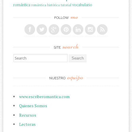
romántica
vocabulario
romántica histórica
tutorial
me
FOLLOW
search
SITE
Search for:
equipo
NUESTRO
www.escriberomantica.com
Quienes Somos
Recursos
Lectoras