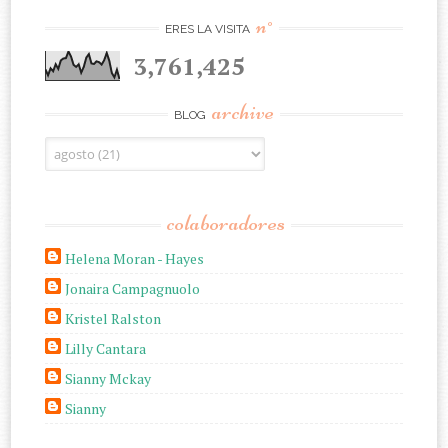
n°
ERES LA VISITA
3,761,425
archive
BLOG
colaboradores
Helena Moran - Hayes
Jonaira Campagnuolo
Kristel Ralston
Lilly Cantara
Sianny Mckay
Sianny