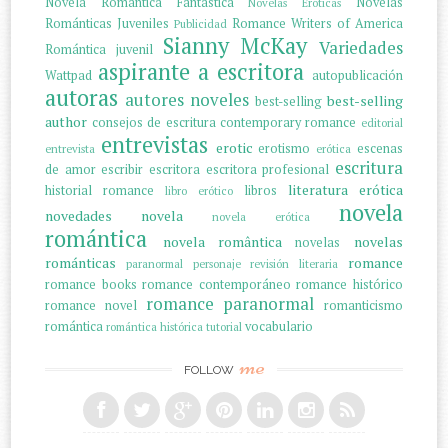
Novela Romántica Fantástica
Novelas
Novelas Eróticas
Románticas Juveniles
Romance Writers of America
Publicidad
Sianny McKay
Variedades
Romántica juvenil
aspirante a escritora
Wattpad
autopublicación
autoras
autores noveles
best-selling
best-selling
author
consejos de escritura
contemporary romance
editorial
entrevistas
erotic
erotismo
escenas
entrevista
erótica
escritura
de amor
escribir
escritora
escritora profesional
literatura erótica
historial romance
libros
libro erótico
novela
novedades
novela
novela erótica
romántica
novela romântica
novelas
novelas
románticas
romance
paranormal
personaje
revisión literaria
romance books
romance contemporáneo
romance histórico
romance paranormal
romance novel
romanticismo
romántica
vocabulario
romántica histórica
tutorial
me
FOLLOW