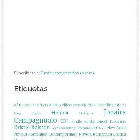
Suscribirse a:
Enviar comentarios (Atom)
Etiquetas
#Amazon
#Libro
#Escritora
#libros
#servicio
2014
Bestselling authors
Jonaira
Helena
Blog
Books
Histórica
Campagnuolo
KDP
Kindle
Kindle Direct Publishing
Kristel Ralston
New Adult
Leer
Marketing Literario
NYE
NYT
Novela Romántica Contemporánea
Novela Romántica Erótica