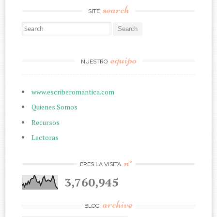
search
SITE
Search for:
equipo
NUESTRO
www.escriberomantica.com
Quienes Somos
Recursos
Lectoras
n°
ERES LA VISITA
3,760,945
archive
BLOG