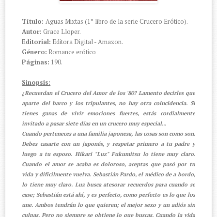
Título:
Aguas Mixtas (1° libro de la serie Crucero Erótico).
Autor:
Grace Lloper.
Editorial:
Editora Digital - Amazon.
Género:
Romance erótico
Páginas:
190.
Sinopsis:
¿Recuerdan el Crucero del Amor de los '80? Lamento decirles que
aparte del barco y los tripulantes, no hay otra coincidencia. Si
tienes ganas de vivir emociones fuertes, estás cordialmente
invitado a pasar siete días en un crucero muy especial...
Cuando perteneces a una familia japonesa, las cosas son como son.
Debes casarte con un japonés, y respetar primero a tu padre y
luego a tu esposo. Hikari "Luz" Fukumitsu lo tiene muy claro.
Cuando el amor se acaba es doloroso, aceptas que pasó por tu
vida y difícilmente vuelva. Sebastián Pardo, el médico de a bordo,
lo tiene muy claro. Luz busca atesorar recuerdos para cuando se
case; Sebastián está ahí, y es perfecto, como perfecto es lo que los
une. Ambos tendrán lo que quieren; el mejor sexo y un adiós sin
culpas. Pero no siempre se obtiene lo que buscas. Cuando la vida