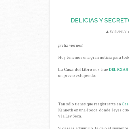
DELICIAS Y SECRE
BY
SIANNY
¡Feliz viernes!
Hoy tenemos una gran noticia para tod
La Casa del Libro
nos trae
DELICIA
un precio estupendo:
Tan sólo tienes que resgistrarte en
Cas
Kenneth en una época donde leyes cruci
y la Ley Seca.
Si deseas adquirirlo, te dejo el siguient