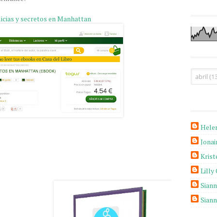
icias y secretos en Manhattan
Hele
Jona
Krist
Lilly
Sian
Sian