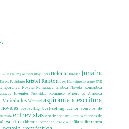
m)
Jonaira
Helena
014
Bestselling authors
Blog
Books
Histórica
Kristel Ralston
Direct Publishing
Leer
Marketing Literario
NYE
temporánea
Novela Romántica Erótica
Novela Romántica
nticas Juveniles
Romance Writers of America
Publicidad
y
aspirante a escritora
Variedades
Wattpad
 noveles
best-selling author
best-selling
consejos de
entrevistas
erotic
erotismo
escenas de
ntrevista
erótica
escritura
literatura
al
historial romance
libros
libro erótico
novela romántica