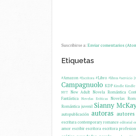
Suscribirse a:
Enviar comentarios (Ato
Etiquetas
#Amazon
#Libro
#Escritora
#libros
#servicio
2
Campagnuolo
KDP
Kindle
Kindle 
New Adult
Novela Romántica Con
NYT
Fantástica
Novelas Romá
Novelas Eróticas
Sianny McKa
Romántica juvenil
autoras
autores
autopublicación
escritura
contemporary romance
editorial
e
amor
escribir
escritora
escritora profesion