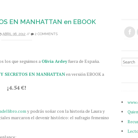
TOS EN MANHATTAN en EBOOK
ABRIL 06, 2012
//
2 COMMENTS
Search fo
os los que seguimos a
Olivia Ardey
fuera de España.
S Y SECRETOS EN MANHATTAN
en versión EBOOK a
¡4.54 €!
www.
adellibro.com
y podrás soñar con la historia de Laura y
Quie
ales marcaron el devenir histórico: el sufragio femenino
Recu
Lect
e enlance: