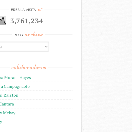
n°
ERES LA VISITA
3,761,234
archive
BLOG
colaboradores
na Moran - Hayes
ira Campagnuolo
el Ralston
 Cantara
ny Mckay
ny