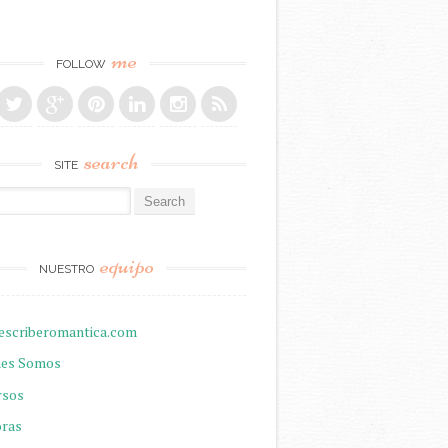
me
FOLLOW
search
SITE
r:
equipo
NUESTRO
escriberomantica.com
nes Somos
rsos
oras