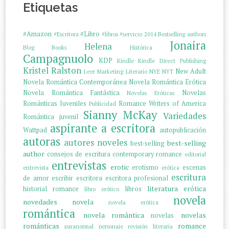
Etiquetas
#Amazon
#Libro
#Escritora
#libros
#servicio
2014
Bestselling authors
Jonaira
Helena
Blog
Books
Histórica
Campagnuolo
KDP
Kindle
Kindle Direct Publishing
Kristel Ralston
New Adult
Leer
Marketing Literario
NYE
NYT
Novela Romántica Contemporánea
Novela Romántica Erótica
Novela Romántica Fantástica
Novelas
Novelas Eróticas
Románticas Juveniles
Romance Writers of America
Publicidad
Sianny McKay
Variedades
Romántica juvenil
aspirante a escritora
Wattpad
autopublicación
autoras
autores noveles
best-selling
best-selling
author
consejos de escritura
contemporary romance
editorial
entrevistas
erotic
erotismo
escenas
entrevista
erótica
escritura
de amor
escribir
escritora
escritora profesional
literatura erótica
historial romance
libros
libro erótico
novela
novedades
novela
novela erótica
romántica
novela romântica
novelas
novelas
románticas
romance
paranormal
personaje
revisión literaria