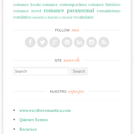
romance books
romance contemporáneo
romance histórico
romance paranormal
romance novel
romanticismo
romántica
vocabulario
romántica histórica
tutorial
me
FOLLOW
search
SITE
Search for:
equipo
NUESTRO
www.escriberomantica.com
Quienes Somos
Recursos