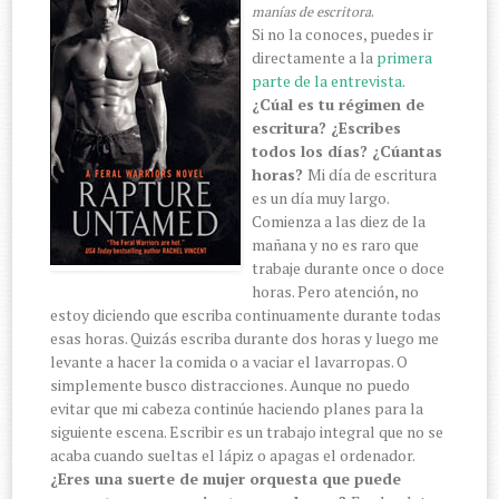
.
manías de escritora
Si no la conoces, puedes ir
directamente a la
primera
parte de la entrevista
.
¿Cúal es tu régimen de
escritura? ¿Escribes
todos los días? ¿Cúantas
horas?
Mi día de escritura
es un día muy largo.
Comienza a las diez de la
mañana y no es raro que
trabaje durante once o doce
horas. Pero atención, no
estoy diciendo que escriba continuamente durante todas
esas horas. Quizás escriba durante dos horas y luego me
levante a hacer la comida o a vaciar el lavarropas. O
simplemente busco distracciones. Aunque no puedo
evitar que mi cabeza continúe haciendo planes para la
siguiente escena. Escribir es un trabajo integral que no se
acaba cuando sueltas el lápiz o apagas el ordenador.
¿Eres una suerte de mujer orquesta que puede