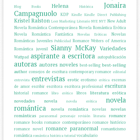
Jonaira
Helena
Blog
Books
Histórica
Campagnuolo
KDP
Kindle
Kindle Direct Publishing
Kristel Ralston
New Adult
Leer
Marketing Literario
NYE
NYT
Novela Romántica Contemporánea
Novela Romántica Erótica
Novela Romántica Fantástica
Novelas
Novelas Eróticas
Románticas Juveniles
Romance Writers of America
Publicidad
Sianny McKay
Variedades
Romántica juvenil
aspirante a escritora
Wattpad
autopublicación
autoras
autores noveles
best-selling
best-selling
author
consejos de escritura
contemporary romance
editorial
entrevistas
erotic
erotismo
escenas
entrevista
erótica
escritura
de amor
escribir
escritora
escritora profesional
literatura erótica
historial romance
libros
libro erótico
novela
novedades
novela
novela erótica
romántica
novela romântica
novelas
novelas
románticas
romance
paranormal
personaje
revisión literaria
romance books
romance contemporáneo
romance histórico
romance paranormal
romance novel
romanticismo
romántica
vocabulario
romántica histórica
tutorial