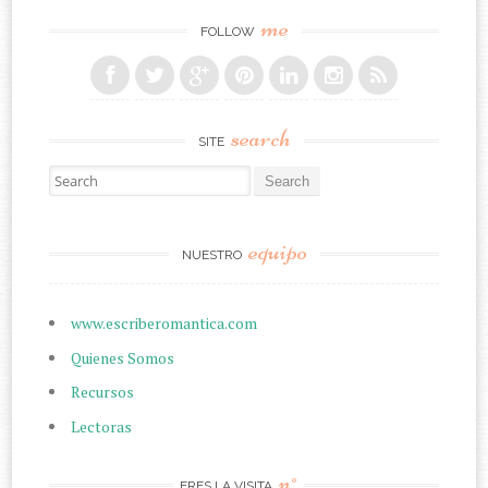
me
FOLLOW
search
SITE
Search for:
equipo
NUESTRO
www.escriberomantica.com
Quienes Somos
Recursos
Lectoras
n°
ERES LA VISITA