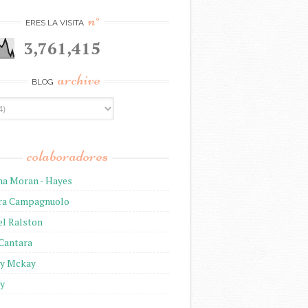
n°
ERES LA VISITA
3,761,415
archive
BLOG
colaboradores
na Moran - Hayes
ira Campagnuolo
el Ralston
 Cantara
ny Mckay
ny