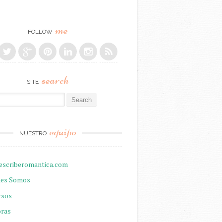
me
FOLLOW
search
SITE
r:
equipo
NUESTRO
escriberomantica.com
nes Somos
rsos
oras