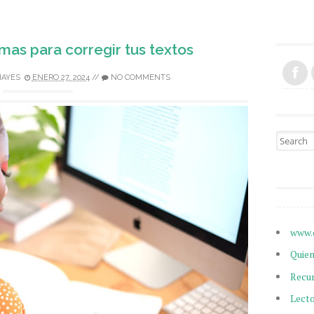
mas para corregir tus textos
HAYES
ENERO 27, 2024
//
NO COMMENTS
Search fo
www.
Quie
Recu
Lect