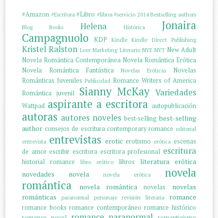
#Amazon
#Libro
#Escritora
#libros
#servicio
2014
Bestselling authors
Jonaira
Helena
Blog
Books
Histórica
Campagnuolo
KDP
Kindle
Kindle Direct Publishing
Kristel Ralston
New Adult
Leer
Marketing Literario
NYE
NYT
Novela Romántica Contemporánea
Novela Romántica Erótica
Novela Romántica Fantástica
Novelas
Novelas Eróticas
Románticas Juveniles
Romance Writers of America
Publicidad
Sianny McKay
Variedades
Romántica juvenil
aspirante a escritora
Wattpad
autopublicación
autoras
autores noveles
best-selling
best-selling
author
consejos de escritura
contemporary romance
editorial
entrevistas
erotic
erotismo
escenas
entrevista
erótica
escritura
de amor
escribir
escritora
escritora profesional
literatura erótica
historial romance
libros
libro erótico
novela
novedades
novela
novela erótica
romántica
novela romântica
novelas
novelas
románticas
romance
paranormal
personaje
revisión literaria
romance books
romance contemporáneo
romance histórico
romance paranormal
romance novel
romanticismo