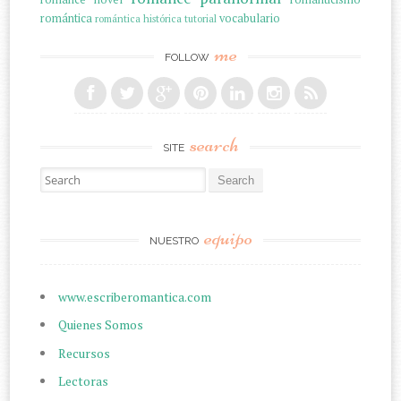
romántica
vocabulario
romántica histórica
tutorial
me
FOLLOW
search
SITE
Search for:
equipo
NUESTRO
www.escriberomantica.com
Quienes Somos
Recursos
Lectoras