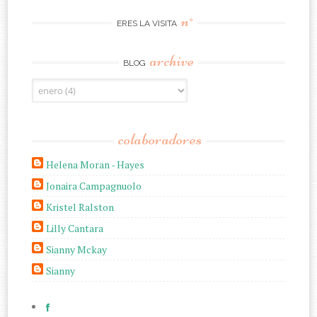
n°
ERES LA VISITA
archive
BLOG
colaboradores
Helena Moran - Hayes
Jonaira Campagnuolo
Kristel Ralston
Lilly Cantara
Sianny Mckay
Sianny