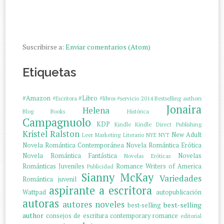
Suscribirse a:
Enviar comentarios (Atom)
Etiquetas
#Amazon
#Libro
#Escritora
#libros
#servicio
2014
Bestselling authors
Jonaira
Helena
Blog
Books
Histórica
Campagnuolo
KDP
Kindle
Kindle Direct Publishing
Kristel Ralston
New Adult
Leer
Marketing Literario
NYE
NYT
Novela Romántica Contemporánea
Novela Romántica Erótica
Novela Romántica Fantástica
Novelas
Novelas Eróticas
Románticas Juveniles
Romance Writers of America
Publicidad
Sianny McKay
Variedades
Romántica juvenil
aspirante a escritora
Wattpad
autopublicación
autoras
autores noveles
best-selling
best-selling
author
consejos de escritura
contemporary romance
editorial