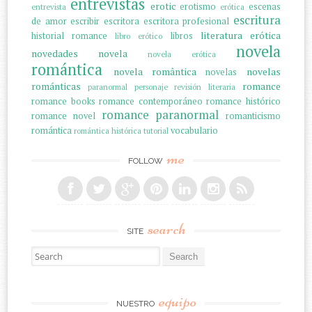
entrevistas
erotic
erotismo
escenas
entrevista
erótica
escritura
de amor
escribir
escritora
escritora profesional
literatura erótica
historial romance
libros
libro erótico
novela
novedades
novela
novela erótica
romántica
novela romântica
novelas
novelas
románticas
romance
paranormal
personaje
revisión literaria
romance books
romance contemporáneo
romance histórico
romance paranormal
romance novel
romanticismo
romántica
vocabulario
romántica histórica
tutorial
me
FOLLOW
search
SITE
Search for:
equipo
NUESTRO